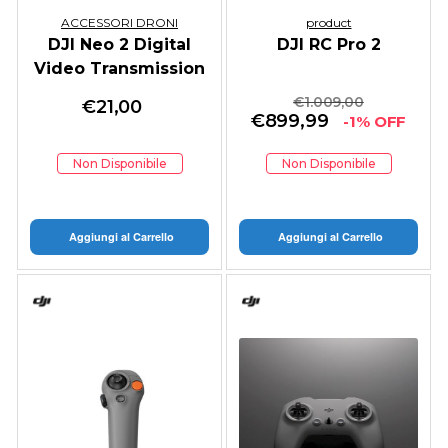
ACCESSORI DRONI
product
DJI Neo 2 Digital
DJI RC Pro 2
Video Transmission
Module
€
1.009,00
€
21,00
€
899,99
-1% OFF
Non Disponibile
Non Disponibile
Aggiungi al Carrello
Aggiungi al Carrello