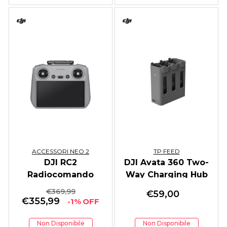
ACCESSORI NEO 2
TP FEED
DJI RC2
DJI Avata 360 Two-
Radiocomando
Way Charging Hub
€
369,99
€
59,00
€
355,99
-1% OFF
Non Disponibile
Non Disponibile