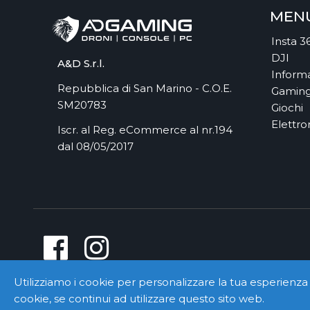
MEN
Insta 3
DJI
A&D S.r.l.
Informa
Repubblica di San Marino - C.O.E.
Gamin
SM20783
Giochi
Elettro
Iscr. al Reg. eCommerce al nr.194
dal 08/05/2017
Utilizziamo i cookie per personalizzare la tua esperienza 
cookie, se continui ad utilizzare questo sito web.
Co