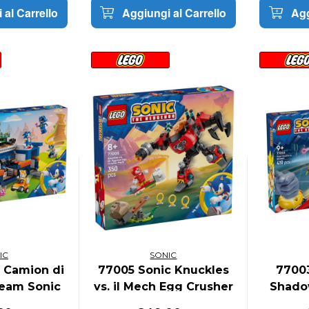
 al Carrello
Aggiungi al Carrello
Agg
IC
SONIC
 Camion di
77005 Sonic Knuckles
77003
eam Sonic
vs. il Mech Egg Crusher
Shadow
del Dr. Eggman