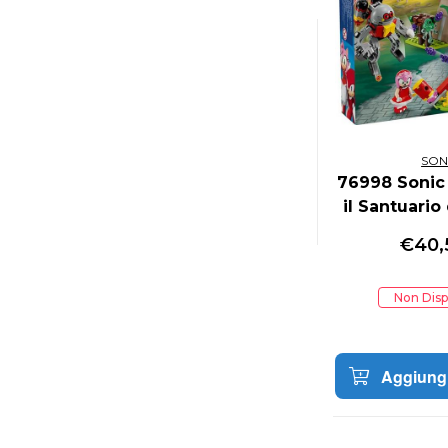
SON
76998 Sonic
il Santuario
Emer
€
40,
Non Disp
Aggiungi