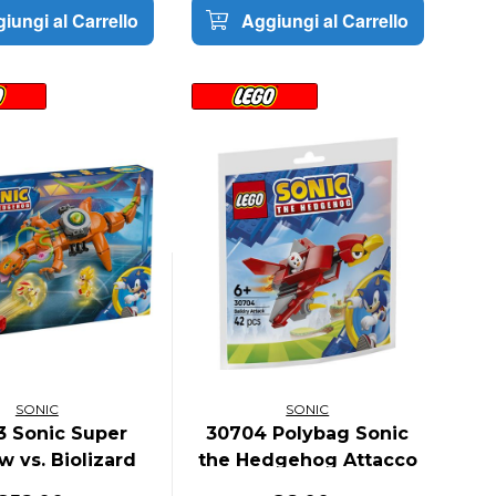
iungi al Carrello
Aggiungi al Carrello
SONIC
SONIC
 Sonic Super
30704 Polybag Sonic
 vs. Biolizard
the Hedgehog Attacco
di Balkiry