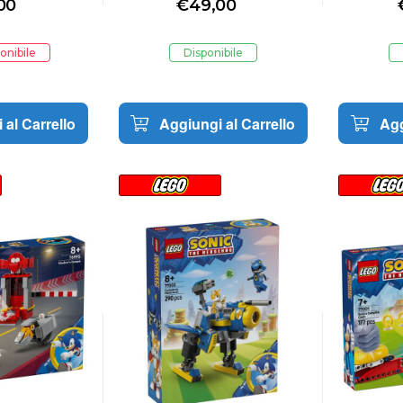
00
€
49,00
onibile
Disponibile
 al Carrello
Aggiungi al Carrello
Agg