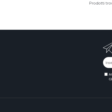
Prodotti tro
A
G