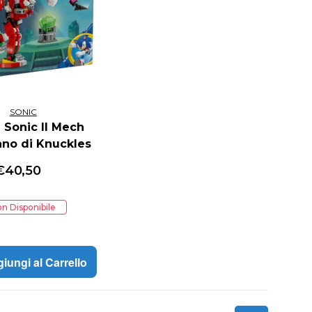
SONIC
 Sonic Il Mech
ano di Knuckles
€
40,50
n Disponibile
iungi al Carrello