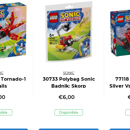
IC
SONIC
 Tornado-1
30733 Polybag Sonic
77118
ails
Badnik: Skorp
Silver V
D
00
€
6,00
ibile
Disponibile