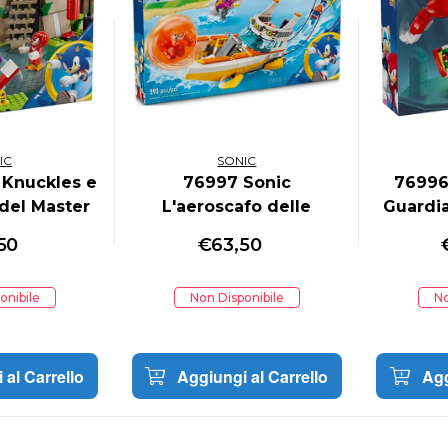
IC
SONIC
 Knuckles e
76997 Sonic
76996
 del Master
L'aeroscafo delle
Guardi
ald
Avventure di Tails
50
€
63,50
onibile
Non Disponibile
No
 al Carrello
Aggiungi al Carrello
Agg