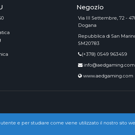
U
Negozio
60
Via III Settembre, 72 - 4
Dogana
tica
Repubblica di San Marino
g
SM20783
nica
(+378) 0549 963459
info@aedgaming.com
www.aedgaming.com
utente e per studiare come viene utilizzato il nostro sito we
pyright ©
Kyuubi Cloud Solution
by
STUDIO
99
. Tutti i diritti rise