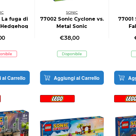
IC
SONIC
 La fuga di
77002 Sonic Cyclone vs.
77001 
 Hedgehog
Metal Sonic
Fa
00
€
38,00
onibile
Disponibile
 al Carrello
Aggiungi al Carrello
Agg