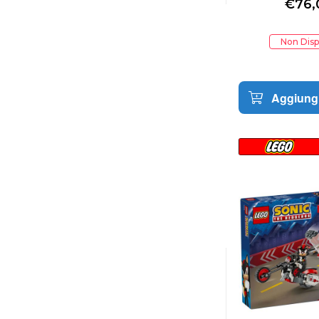
€
76,
Non Disp
Aggiungi