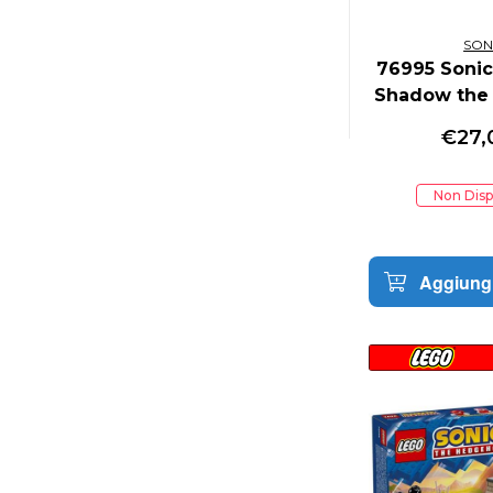
SON
76995 Sonic
Shadow the
€
27,
Non Disp
Aggiungi