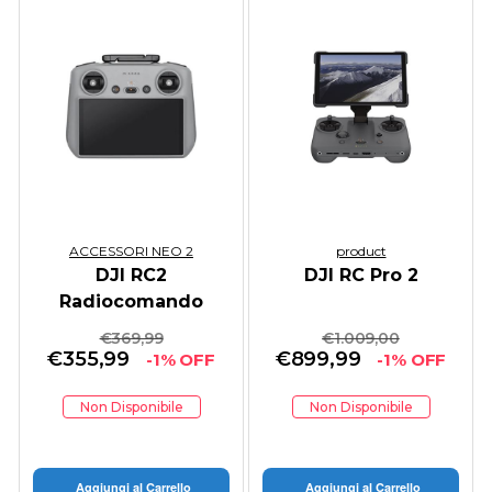
ACCESSORI NEO 2
product
DJI RC2
DJI RC Pro 2
Radiocomando
€
369,99
€
1.009,00
€
355,99
€
899,99
-1% OFF
-1% OFF
Non Disponibile
Non Disponibile
Aggiungi al Carrello
Aggiungi al Carrello