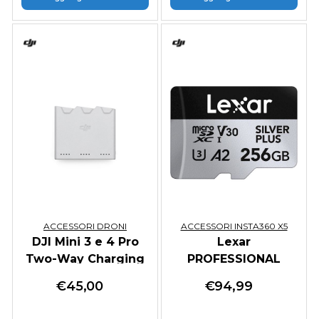
ACCESSORI DRONI
ACCESSORI INSTA360 X5
DJI Mini 3 e 4 Pro
Lexar
Two-Way Charging
PROFESSIONAL
Hub
microSDXC 256GB
€
45,00
€
94,99
205MB/s A2 V30
Memory Card per