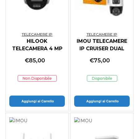
TELECAMERE IP
TELECAMERE IP
HILOOK
IMOU TELECAMERE
TELECAMERA 4 MP
IP CRUISER DUAL
SMART HYBRID
6MP PTZ IP/WI-FI
€
85,00
€
75,00
LIGHT MD 2.0 FIXED
FULL-COLOR 6MP
TURRET NETWORK
3.6 MM IR
CAMERA
Non Disponibile
Disponibile
Aggiungi al Carrello
Aggiungi al Carrello