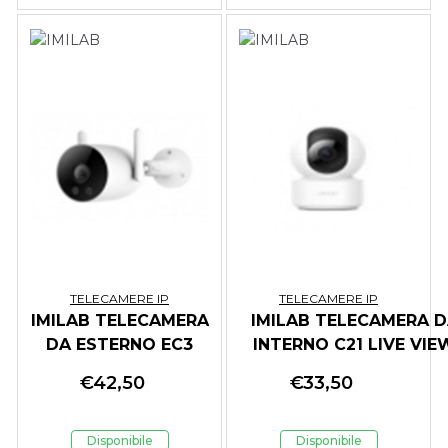
TELECAMERE IP
TELECAMERE IP
IMILAB TELECAMERA
IMILAB TELECAMERA 
DA ESTERNO EC3
INTERNO C21 LIVE VIE
LITE 3MP/2K, 2 FARI
4MP/2,5K, VISIONE
€
42,50
€
33,50
LED, WIFI,
B/W,WIFI,360,RILEVAME
TRACCIAMENTO
PERSONE
Disponibile
Disponibile