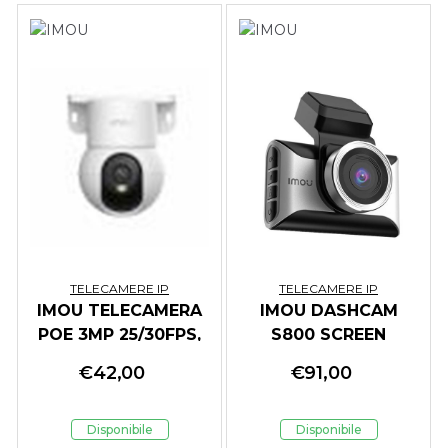
TELECAMERE IP
TELECAMERE IP
IMOU TELECAMERA
IMOU DASHCAM
POE 3MP 25/30FPS,
S800 SCREEN
5MP 20FPS, POE/5V
€
42,00
€
91,00
DC, HUMAN VEHICLE
DETECTION, SMART
COLOR NIGHT
Disponibile
Disponibile