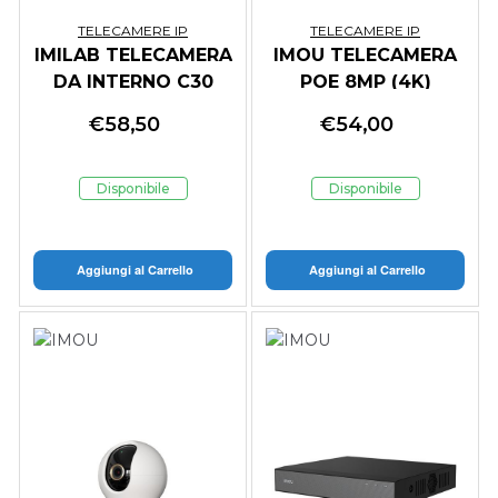
TELECAMERE IP
TELECAMERE IP
IMILAB TELECAMERA
IMOU TELECAMERA
DA INTERNO C30
POE 8MP (4K)
DUAL, DOPPIA
25/30FPS, POE/12V
€
58,50
€
54,00
LENTE 5MP/3K,360,
DC, HUMAN VEHICLE
ZOOM 6X, WI-FI 6
DETECTION, SMART
COLOR NIGHT VISI
Disponibile
Disponibile
Aggiungi al Carrello
Aggiungi al Carrello