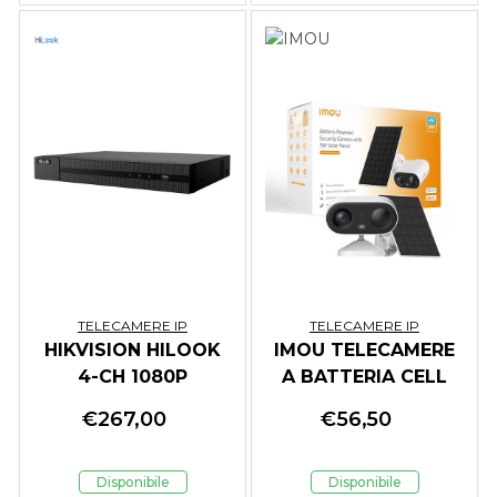
TELECAMERE IP
TELECAMERE IP
HIKVISION HILOOK
IMOU TELECAMERE
4-CH 1080P
A BATTERIA CELL
DECODING
GO FULL COLOR KIT
€
267,00
€
56,50
CAPABILITY,
BULLET WI-FI FULL-
160MBPS BIT RATE
COLOR 3 MP 2.8 MM
INPUT MAX (UP TO
IR BATTERIA +
Disponibile
Disponibile