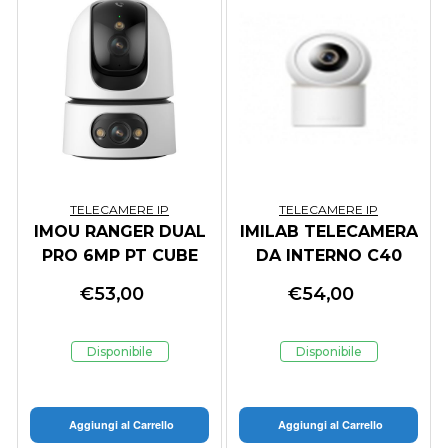
TELECAMERE IP
TELECAMERE IP
IMOU RANGER DUAL
IMILAB TELECAMERA
PRO 6MP PT CUBE
DA INTERNO C40
IP/WI-FI 6MP 2.8 MM
8MP/4K,360 E ZOOM
€
53,00
€
54,00
IR MIC/SPEAKER
6X, RILEVAMENTI,
WI-FI 6.
Disponibile
Disponibile
Aggiungi al Carrello
Aggiungi al Carrello