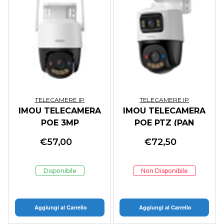
TELECAMERE IP
TELECAMERE IP
IMOU TELECAMERA
IMOU TELECAMERA
POE 3MP
POE PTZ (PAN
25/30FPS,POE/DC
0355,TILT
€
57,00
€
72,50
12V 1A POWER
090),6MP(HUMAN
SUPPLY, PTZ(PAN
VEHICLE
0355,TILT
DETECTION),8+10MP
Disponibile
Non Disponibile
090),HUMAN VEHI
(AIGO PLAY),30
Aggiungi al Carrello
Aggiungi al Carrello