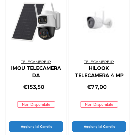
TELECAMERE IP
TELECAMERE IP
IMOU TELECAMERA
HILOOK
DA
TELECAMERA 4 MP
INTERNO/ESTERNO
MD 2.0 FIXED
€
153,50
€
77,00
4G E WI-FI A
BULLET NETWORK
BATTERIA
CAMERA
RICARICABILE CON
Non Disponibile
Non Disponibile
DOPPIA OTTICA
RISOLUZIONE
Aggiungi al Carrello
Aggiungi al Carrello