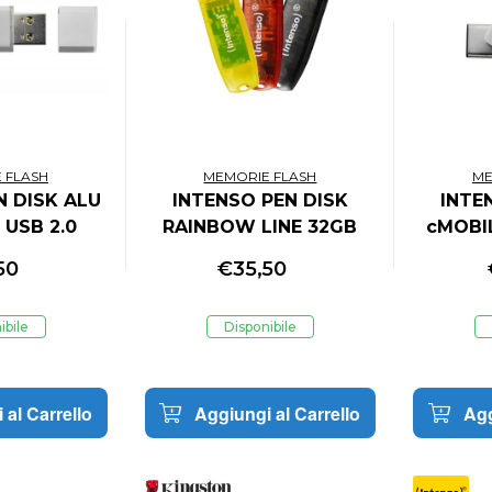
 FLASH
MEMORIE FLASH
ME
N DISK ALU
INTENSO PEN DISK
INTE
 USB 2.0
RAINBOW LINE 32GB
cMOBIL
NE DA 3
USB 2.0 CONFEZIONE
64
50
€
35,50
SILVER)
DA 3 PEZZI
(ARANCIONE-ROSSA-
ibile
Disponibile
NERA)
 al Carrello
Aggiungi al Carrello
Agg