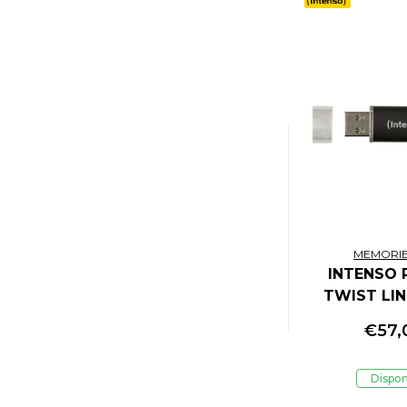
MEMORIE
INTENSO 
TWIST LIN
256GB U
€
57,
Dispon