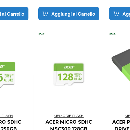
 al Carrello
Aggiungi al Carrello
Agg
 FLASH
MEMORIE FLASH
ME
RO SDHC
ACER MICRO SDHC
ACER P
 256GB
MSC300 128GB
DRIVE