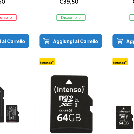
50
€
39,50
128GB
onibile
Disponibile
 al Carrello
Aggiungi al Carrello
Agg