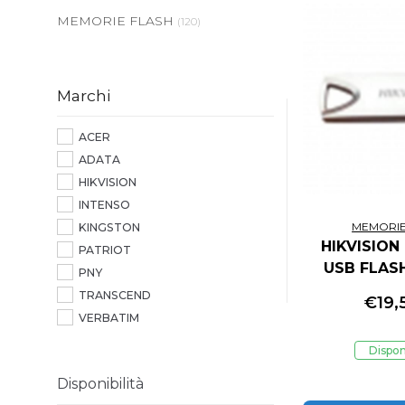
MEMORIE FLASH
(120)
Marchi
ACER
ADATA
HIKVISION
INTENSO
MEMORIE
KINGSTON
HIKVISION
PATRIOT
USB FLASH
PNY
64GB M200 
TRANSCEND
€
19,
METAL CAS
VERBATIM
Dispon
Disponibilità