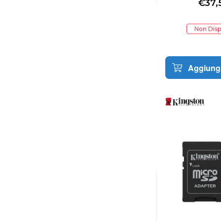
€
37,
Non Disp
Aggiungi