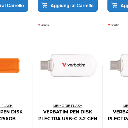
 al Carrello
Aggiungi al Carrello
Agg
 FLASH
MEMORIE FLASH
ME
PEN DISK
VERBATIM PEN DISK
VERBA
 256GB
PLECTRA USB-C 3.2 GEN
PLECTRA
ER EXODIA
1 FLASH DRIVE WHITE
1 FLAS