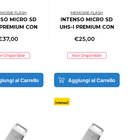
MORIE FLASH
MEMORIE FLASH
NSO MICRO SD
INTENSO MICRO SD
 PREMIUM CON
UHS-I PREMIUM CON
D ADAPTER 64GB
INCL SD ADAPTER 32GB
€
37,00
€
25,00
ZIONE DA 3 PZ
CONFEZIONE DA 2
PEZZI
n Disponibile
Non Disponibile
iungi al Carrello
Aggiungi al Carrello