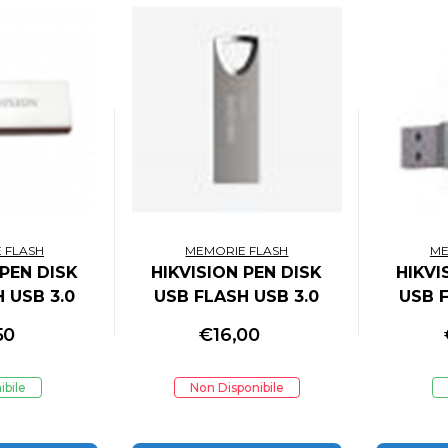
 FLASH
MEMORIE FLASH
ME
 PEN DISK
HIKVISION PEN DISK
HIKVI
 USB 3.0
USB FLASH USB 3.0
USB F
ULTRA SLIM
32GB M200 ULTRA SLIM
32GB E
50
€
16,00
E SILVER
METAL CASE SILVER
METAL
ibile
Non Disponibile