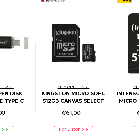
 FLASH
MEMORIE FLASH
ME
PEN DISK
KINGSTON MICRO SDHC
INTENS
E TYPE-C
512GB CANVAS SELECT
MICRO 
SB 3.2
80R CL10 UHS-I CON
PREMIUM
00
€
61,00
ADATTATORE SD
ibile
Non Disponibile