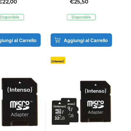
€
22,00
€
25,50
64GB
ADATTATORE SD
Disponibile
Disponibile
iungi al Carrello
Aggiungi al Carrello