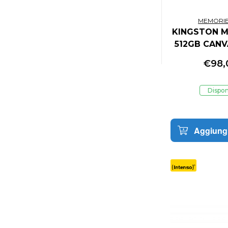
MEMORIE
KINGSTON M
512GB CANV
PLUS GEN3 
€
98,
CON ADA
Dispon
Aggiungi