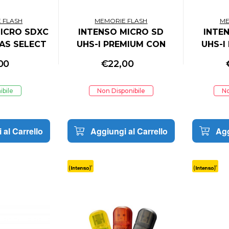
 FLASH
MEMORIE FLASH
ME
ICRO SDXC
INTENSO MICRO SD
INTE
AS SELECT
UHS-I PREMIUM CON
UHS-I
150MB CARD
INCL SD ADAPTER 64GB
INCL S
00
€
22,00
TTATORE
CONFE
ibile
Non Disponibile
No
 al Carrello
Aggiungi al Carrello
Agg