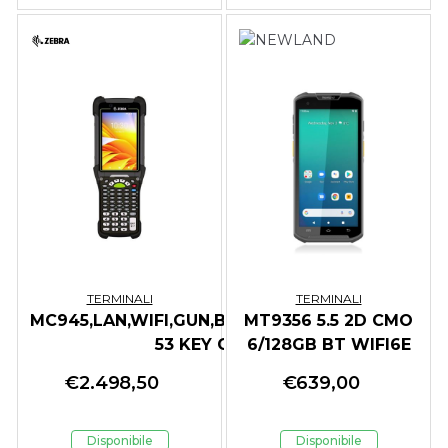
TERMINALI
TERMINALI
MC945,LAN,WIFI,GUN,BT,6E,SE58,6/128GB
MT9356 5.5 2D CMO
53 KEY GMS
6/128GB BT WIFI6E
ESIM GPS NFC
€
2.498,50
€
639,00
Disponibile
Disponibile