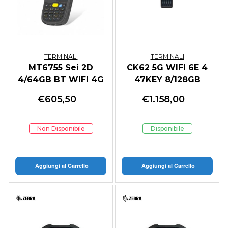
TERMINALI
TERMINALI
MT6755 Sei 2D
CK62 5G WIFI 6E 4
4/64GB BT WIFI 4G
47KEY 8/128GB
ANDROID 13
FlexRangeXLR
€
605,50
€
1.158,00
Non Disponibile
Disponibile
Aggiungi al Carrello
Aggiungi al Carrello