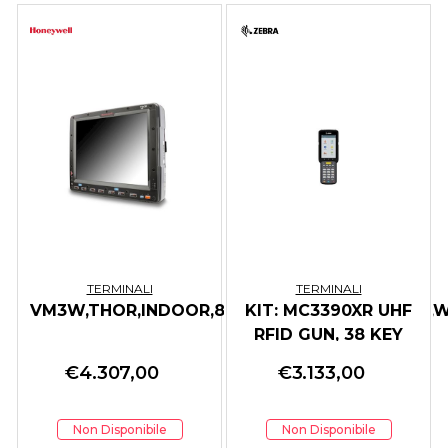
TERMINALI
TERMINALI
VM3W,THOR,INDOOR,8G/128,BT,WLAN,8G/128G,
KIT: MC3390XR UHF
10
RFID GUN, 38 KEY
€
4.307,00
€
3.133,00
Non Disponibile
Non Disponibile