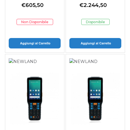
ANDROID 13
6/128GB 43 KEY
€
605,50
€
2.244,50
MC9401-0G1M6CSS-
A6 509478
Non Disponibile
Disponibile
Aggiungi al Carrello
Aggiungi al Carrello