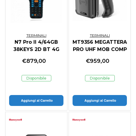
TERMINALI
TERMINALI
N7 Pro II 4/64GB
MT9356 MEGATTERA
38KEYS 2D BT 4G
PRO UHF MOB COMP
WIFI ANDROID 13
5.5 TS
€
879,00
€
959,00
Disponibile
Disponibile
Aggiungi al Carrello
Aggiungi al Carrello