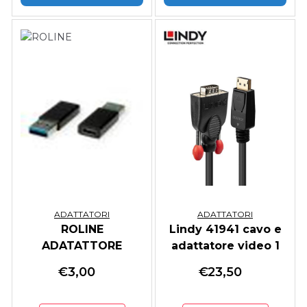
ADATTATORI
ADATTATORI
ROLINE
Lindy 41941 cavo e
ADATATTORE
adattatore video 1
USB3.2 GEN2
m DisplayPort VGA
€
3,00
€
23,50
DONGLE, A - C, M/F
(D-Sub) Nero