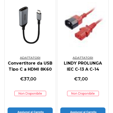
ADATTATORI
ADATTATORI
Convertitore da USB
LINDY PROLUNGA
Tipo C a HDMI 8K60
IEC C-13 A C-14
- Collega uno
ROSSO, 1M
€
37,00
€
7,00
schermo HDMI 8K
alla porta USB di
tipo C del co
Non Disponibile
Non Disponibile
Aggiungi al Carrello
Aggiungi al Carrello