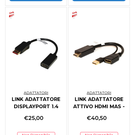
ADATTATORI
ADATTATORI
LINK ADATTATORE
LINK ADATTATORE
DISPLAYPORT 1.4
ATTIVO HDMI MAS -
MAS - HDMI 2.0 FEM
DISPLAYPORT 1.2
€
25,00
€
40,50
CONTATTI DORATI
FEM E CONNETTORE
4KX2K60HZ HDR
USB 4K PER PC/NB