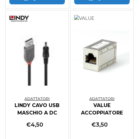
ADATTATORI
ADATTATORI
LINDY CAVO USB
VALUE
MASCHIO A DC
ACCOPPIATORE
1.35/3.5MM, 1.5M
MODULARE CAT6E
€
4,50
€
3,50
STP RJ45 ARGENTO