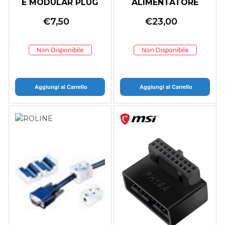
E MODULAR PLUG
ALIMENTATORE
STP FOR STRANDED
HIKSEMI 67W CON
€
7,50
€
23,00
WIRE 10 PZ
CAVO RETRATTILE
USB-C
Non Disponibile
Non Disponibile
Aggiungi al Carrello
Aggiungi al Carrello