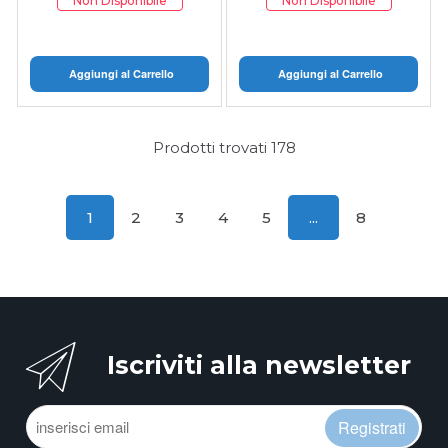
HDMI A VIDEO DIS
Non Disponibile
Non Disponibile
Aggiungi al Carrello
Aggiungi al Carrello
Prodotti trovati
178
1
2
3
4
5
...
8
Iscriviti alla newsletter
Registrati