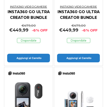
INSTA360 VIDEOCAMERE
INSTA360 VIDEOCAMERE
INSTA360 GO ULTRA
INSTA360 GO ULTRA
CREATOR BUNDLE
CREATOR BUNDLE
ARTIC - GARANZIA
MIDNIGHT BLACK -
€
479,00
€
479,00
ITALIA
GARANZIA ITALIA
€
449,99
€
449,99
-6% OFF
-6% OFF
Disponibile
Disponibile
Aggiungi al Carrello
Aggiungi al Carrello