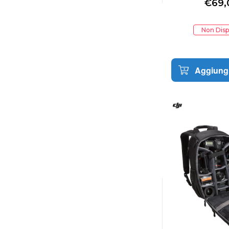
€
69,
Non Disp
Aggiungi