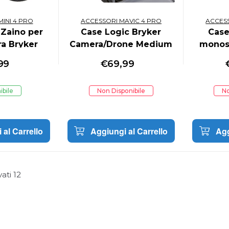
INI 4 PRO
ACCESSORI MAVIC 4 PRO
ACCESS
 Zaino per
Case Logic Bryker
Case
a Bryker
Camera/Drone Medium
monos
BRBP106
Backpack BRBP104
99
€
69,99
ibile
Non Disponibile
No
 al Carrello
Aggiungi al Carrello
Agg
vati
12