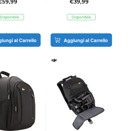
€
59,99
€
39,99
Card per Droni
Memory Card per Droni
Disponibile
Disponibile
iungi al Carrello
Aggiungi al Carrello