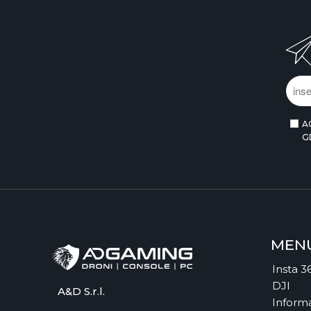
A
G
MEN
Insta 3
DJI
A&D S.r.l.
Informa