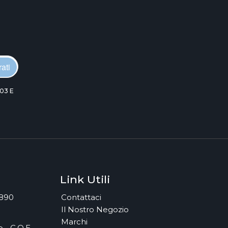
ati
03 E
Link Utili
7890
Contattaci
Il Nostro Negozio
Marchi
 - C.O.E.