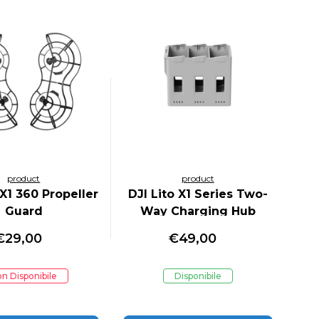
product
product
 X1 360 Propeller
DJI Lito X1 Series Two-
Guard
Way Charging Hub
€
29,00
€
49,00
n Disponibile
Disponibile