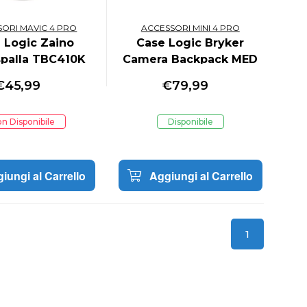
ORI MAVIC 4 PRO
ACCESSORI MINI 4 PRO
 Logic Zaino
Case Logic Bryker
palla TBC410K
Camera Backpack MED
BRBP105
€
45,99
€
79,99
n Disponibile
Disponibile
iungi al Carrello
Aggiungi al Carrello
1