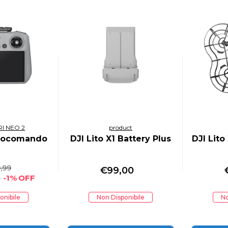
I NEO 2
product
diocomando
DJI Lito X1 Battery Plus
DJI Lito
,99
€
99,00
-1% OFF
onibile
Non Disponibile
No