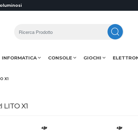
voluminosi
Ricerca Prodotto
INFORMATICA
CONSOLE
GIOCHI
ELETTRO
O X1
 LITO X1