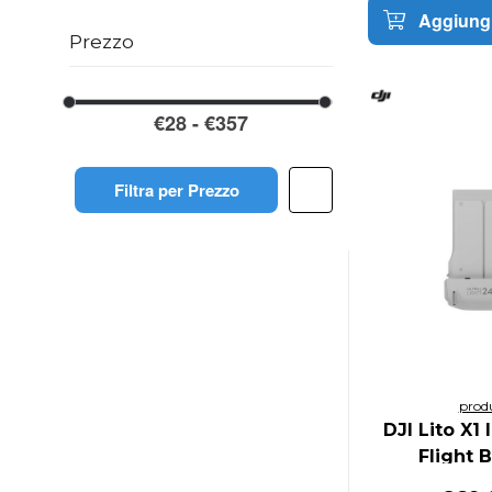
Aggiungi
Prezzo
Filtra per Prezzo
prod
DJI Lito X1 
Flight 