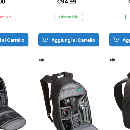
00
€
94,99
Memory Card per Droni
Memory 
onibile
Disponibile
 al Carrello
Aggiungi al Carrello
Agg