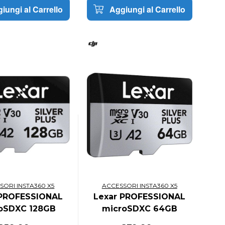
iungi al Carrello
Aggiungi al Carrello
SORI INSTA360 X5
ACCESSORI INSTA360 X5
 PROFESSIONAL
Lexar PROFESSIONAL
oSDXC 128GB
microSDXC 64GB
MB/s A2 V30
205MB/s A2 V30