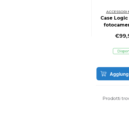
ACCESSORI M
Case Logic
fotocamer
grande 
€
99,
Dispon
Aggiungi
Prodotti tro