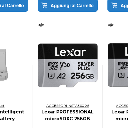
 al Carrello
Aggiungi al Carrello
Agg
uct
ACCESSORI INSTA360 X5
ACCES
Intelligent
Lexar PROFESSIONAL
Lexar
Battery
microSDXC 256GB
micr
205MB/s A2 V30
205