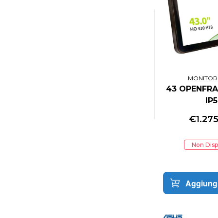
MONITOR
43 OPENFR
IP
€
1.27
Non Disp
Aggiungi