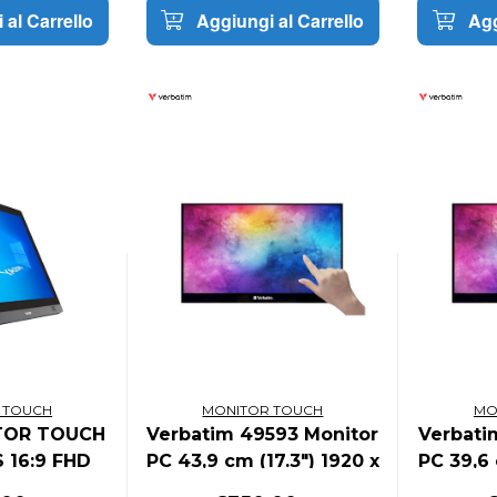
 al Carrello
Aggiungi al Carrello
Agg
 TOUCH
MONITOR TOUCH
MO
TOR TOUCH
Verbatim 49593 Monitor
Verbati
S 16:9 FHD
PC 43,9 cm (17.3") 1920 x
PC 39,6 
A/DVI/HDMI
1080 Pixel Full HD LCD
1080 Pi