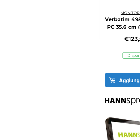
MONITOR
Verbatim 49
PC 35,6 cm (
1080 Pixel 
€
123
Nero - 495
Dispon
Aggiungi