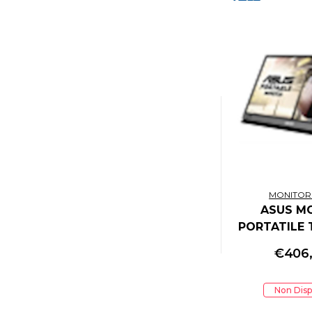
MONITOR
ASUS M
PORTATILE 
LED IPS FH
€
406
CDM, USB-
HD
Non Disp