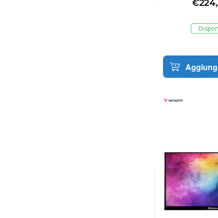
€
224
10 TOCCHI 
Dispon
Aggiungi