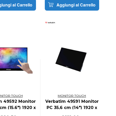
iungi al Carrello
Aggiungi al Carrello
NITOR TOUCH
MONITOR TOUCH
m 49592 Monitor
Verbatim 49591 Monitor
cm (15.6") 1920 x
PC 35,6 cm (14") 1920 x
xel Full HD LCD
1080 Pixel Full HD LCD