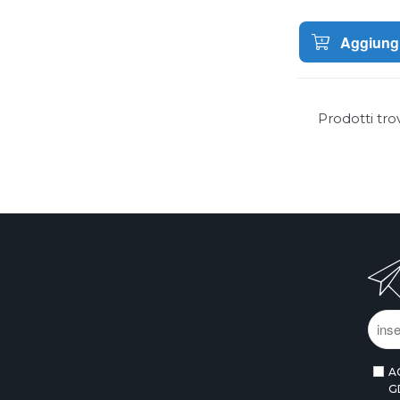
Aggiungi
Prodotti tro
A
G