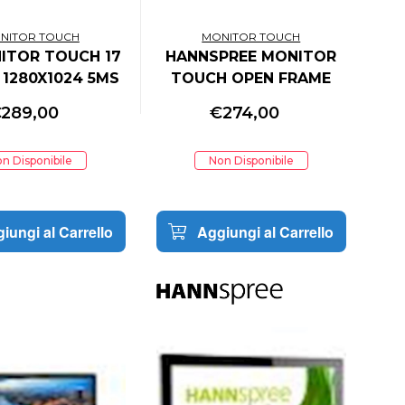
NITOR TOUCH
MONITOR TOUCH
ITOR TOUCH 17
HANNSPREE MONITOR
4 1280X1024 5MS
TOUCH OPEN FRAME
DM, VGA, MET
10,1 1280X800 16:9
€
289,00
€
274,00
CK SCATOLA
170/170 800:1 IP54
APERTA
350CDM MULTI-TOUCH
n Disponibile
Non Disponibile
VGA/DVI-D/USB
iungi al Carrello
Aggiungi al Carrello