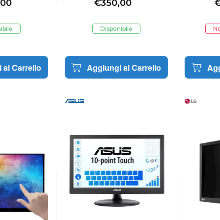
,00
€
350,00
CAPACITIVO
Touch screen Nero -
Touch
49593 447787
49
ibile
Disponibile
No
 al Carrello
Aggiungi al Carrello
Agg