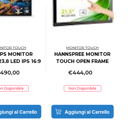
NITOR TOUCH
MONITOR TOUCH
IPS MONITOR
HANNSPREE MONITOR
3,8 LED IPS 16:9
TOUCH OPEN FRAME
4MS 350 CDM,
21,5 IP65 16:9 FHD,
€
490,00
€
444,00
DVI/DP/HDMI,
3000:1, 250 CDM, TOUCH
PENFRAME
10 POINTS, HDMI/VGA/U
n Disponibile
Non Disponibile
iungi al Carrello
Aggiungi al Carrello