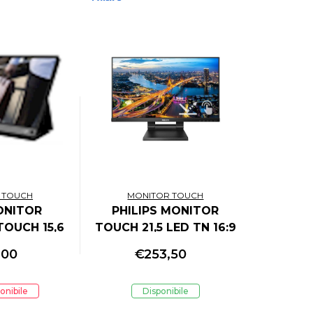
 TOUCH
MONITOR TOUCH
ONITOR
PHILIPS MONITOR
TOUCH 15,6
TOUCH 21,5 LED TN 16:9
D 5MS 250
FHD 4MS 250 CDM,
,00
€
253,50
C/MICRO-
VGA/DP/HDMI,
MI
MULTIMEDIALE
onibile
Disponibile