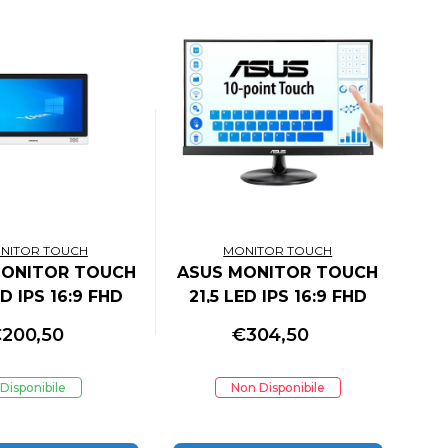
NITOR TOUCH
MONITOR TOUCH
MONITOR TOUCH
ASUS MONITOR TOUCH
ED IPS 16:9 FHD
21,5 LED IPS 16:9 FHD
 60HZ 250 CDM,
250 CDM, VGA/HDMI, 10
€
200,50
€
304,50
MI, 10 TOCCHI
TOCCHI
APACITIVO
Disponibile
Non Disponibile