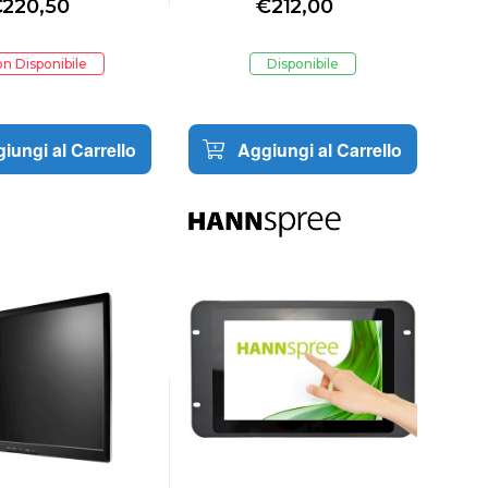
€
220,50
€
212,00
 screen Nero -
Touch screen Nero -
592 447786
49591 447785
n Disponibile
Disponibile
iungi al Carrello
Aggiungi al Carrello