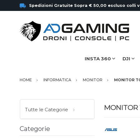
Spedizioni Gratuite Sopra € 50,00 escluso colli 
INSTA 360
DJI
HOME
INFORMATICA
MONITOR
MONITOR T
MONITOR
Tutte le Categorie
Categorie