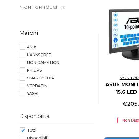
MONITOR TOUCH
(18)
Marchi
ASUS
HANNSPREE
LION GAME LION
PHILIPS
MONITOR
SMARTMEDIA
ASUS MONI
VERBATIM
15,6 LED
YASHI
1366X768 
€
205
VGA/HDMI, 
Disponibilità
Non Disp
Tutti
Disponibili