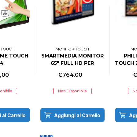
 TOUCH
MONITOR TOUCH
MO
AME TOUCH
SMARTMEDIA MONITOR
PHIL
54
65" FULL HD PER
TOUCH 2
DIGITAL SIGNAGE -
FHD 
5,00
€
764,00
PLAYER - SCATOLA
VGA/
APERTA
O
onibile
Non Disponibile
No
 al Carrello
Aggiungi al Carrello
Agg