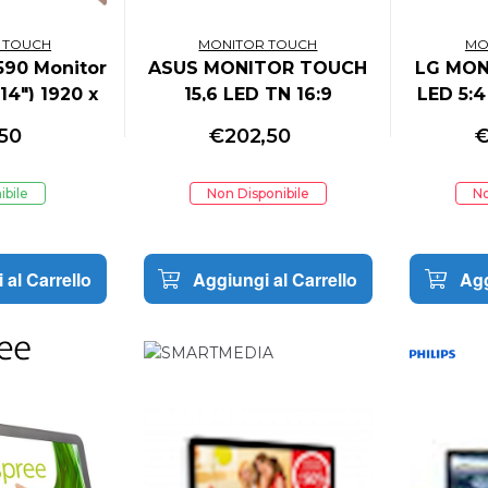
 TOUCH
MONITOR TOUCH
MO
590 Monitor
ASUS MONITOR TOUCH
LG MON
14") 1920 x
15,6 LED TN 16:9
LED 5:
Full HD LCD
1366x768 220 CDM,
250C
,50
€
202,50
90 447784
VGA/HDMI, 10 TOCCHI
BLA
ibile
Non Disponibile
No
 al Carrello
Aggiungi al Carrello
Agg