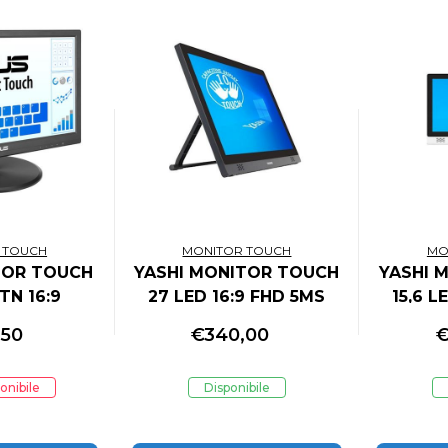
 TOUCH
MONITOR TOUCH
MO
TOR TOUCH
YASHI MONITOR TOUCH
YASHI 
 TN 16:9
27 LED 16:9 FHD 5MS
15,6 L
220 CDM,
250 CDM,
1000:1
,50
€
340,00
10 TOCCHI
VGA/DVI/HDMI,
VGA/HD
MULTIMEDIALE
C
onibile
Disponibile