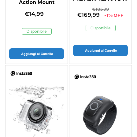
Action Mount
MIC COVER -
€
185,99
€
14,99
GARANZIA ITALIA
€
169,99
-1% OFF
Disponibile
Disponibile
Aggiungi al Carrello
Aggiungi al Carrello