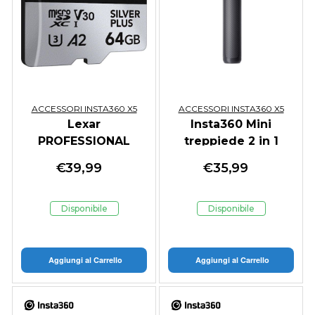
ACCESSORI INSTA360 X5
ACCESSORI INSTA360 X5
Lexar
Insta360 Mini
PROFESSIONAL
treppiede 2 in 1
microSDXC 64GB
€
39,99
€
35,99
205MB/s A2 V30
Memory Card per
Droni
Disponibile
Disponibile
Aggiungi al Carrello
Aggiungi al Carrello