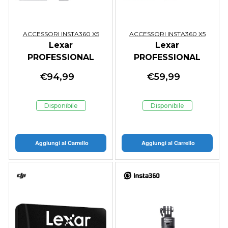
ACCESSORI INSTA360 X5
ACCESSORI INSTA360 X5
Lexar
Lexar
PROFESSIONAL
PROFESSIONAL
microSDXC 256GB
microSDXC 128GB
€
94,99
€
59,99
205MB/s A2 V30
205MB/s A2 V30
Memory Card per
Memory Card per
Droni
Droni
Disponibile
Disponibile
Aggiungi al Carrello
Aggiungi al Carrello