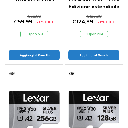
Edizione estendibile
€
62,99
€
125,99
€
59,99
€
124,99
-1% OFF
-1% OFF
Disponibile
Disponibile
Aggiungi al Carrello
Aggiungi al Carrello