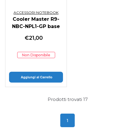
ACCESSORI NOTEBOOK
Cooler Master R9-
NBC-NPL1-GP base
di raffreddamento
€
21,00
per laptop 43,2 cm
(17") Nero
Non Disponibile
Aggiungi al Carrello
Prodotti trovati
17
1