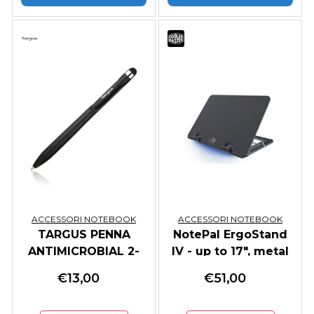
ACCESSORI NOTEBOOK
ACCESSORI NOTEBOOK
TARGUS PENNA
NotePal ErgoStand
ANTIMICROBIAL 2-
IV - up to 17", metal
in-1 BLACK
mesh, 140mm fan,
€
13,00
€
51,00
blue LED strip,
4xUSB 1xMiniUSB