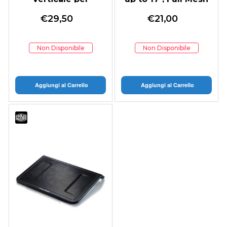
Notebook in
Metal Board, 160mm
€
29,50
€
21,00
alluminio
Silent Plug-and-Play
Single Large Fan, 1x
USB 2.0 + 1x Micro
Non Disponibile
Non Disponibile
USB
Aggiungi al Carrello
Aggiungi al Carrello