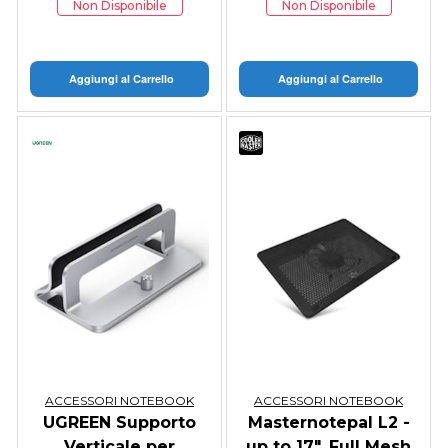
1xMicroUSB,
Non Disponibile
Non Disponibile
regolabile in 5
altezze
Aggiungi al Carrello
Aggiungi al Carrello
ACCESSORI NOTEBOOK
ACCESSORI NOTEBOOK
UGREEN Supporto
Masternotepal L2 -
Verticale per
up to 17", Full Mesh