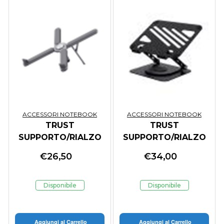
ACCESSORI NOTEBOOK
ACCESSORI NOTEBOOK
TRUST
TRUST
SUPPORTO/RIALZO
SUPPORTO/RIALZO
PER LAPTOP -
PER LAPTOP IN
€
26,50
€
34,00
PIEGHEVOLE IN
METALLO - ZEFF -
ALLUMINIO - MACY -
NERO
GRIGIO
Disponibile
Disponibile
Aggiungi al Carrello
Aggiungi al Carrello