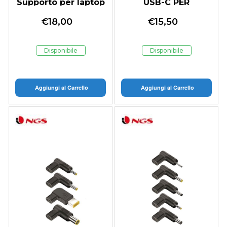
Supporto per laptop
USB-C PER
e tablet Grigio 40,6
COMPUTER
€
18,00
€
15,50
cm (16")
PORTATILE HP
Disponibile
Disponibile
Aggiungi al Carrello
Aggiungi al Carrello