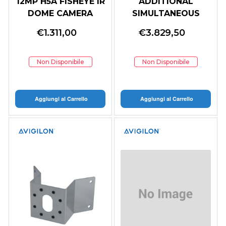
12MP H5A FISHEYE IR
ADDITIONAL
DOME CAMERA
SIMULTANEOUS
12.0W-H5A-FE-DO1-
COMPASS USER
€
1.311,00
€
3.829,50
IR
LICENSE (3 OR
ESSE1-2X40-SBT-
PAW 510068
Non Disponibile
Non Disponibile
Aggiungi al Carrello
Aggiungi al Carrello