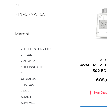
(0)
INFORMATICA
Marchi
20TH CENTURY FOX
2K GAMES
ROU
2POWER
AVM FRITZ! 
3DCONNEXION
302 ED
3I
INTERNA
4GAMERS
€
88,
505 GAMES
5IDES
Non Disp
ABARTH
ABYSMILE