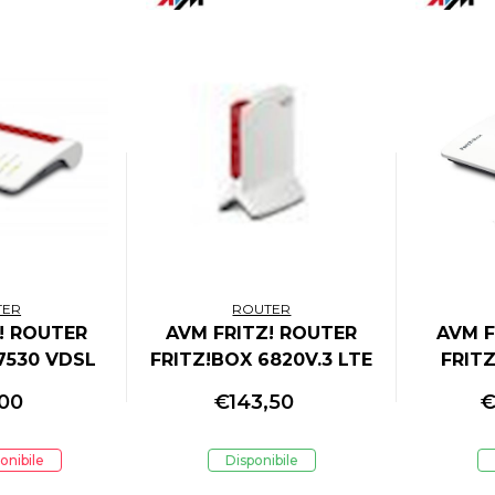
TER
ROUTER
! ROUTER
AVM FRITZ! ROUTER
AVM F
7530 VDSL
FRITZ!BOX 6820V.3 LTE
FRITZ
L BAND MU-
INTERNATIONAL 1P LAN
INT
,00
€
143,50
MO
GIGABIT RJ-45
onibile
Disponibile