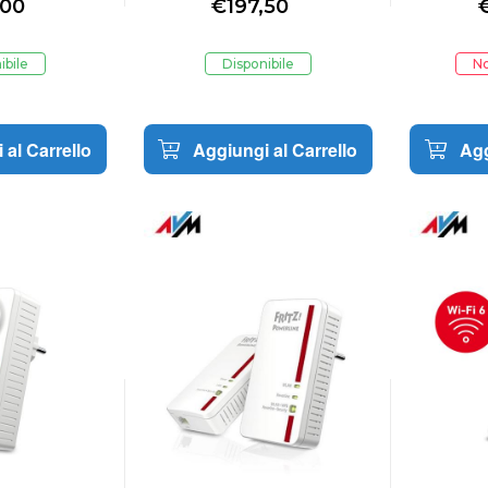
,00
€
197,50
TIONAL
INTERNATIONAL
ibile
Disponibile
No
 al Carrello
Aggiungi al Carrello
Agg