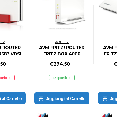
TER
ROUTER
! ROUTER
AVM FRITZ! ROUTER
AVM F
7583 VDSL
FRITZ!BOX 4060
FRITZ
TIONAL
INTERNATIONAL
INT
,50
€
294,50
onibile
Disponibile
 al Carrello
Aggiungi al Carrello
Agg