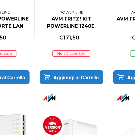
 LINE
POWER LINE
A
 POWERLINE
AVM FRITZ! KIT
AVM FR
PORTE LAN
POWERLINE 1240E,
BIT
1PORTA LAN GIGABIT
INT
,50
€
171,50
WIRELESS N300
onibile
Non Disponibile
 al Carrello
Aggiungi al Carrello
Agg