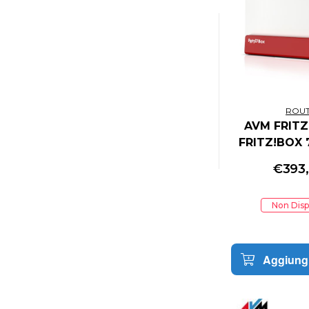
B.KOOL
BANBOTOYS
BANDAI
BANDAI NAMCO ENTERTAINMENT
BANPRESTO
BD&A
ROU
BE QUIET
AVM FRITZ
BELKIN
FRITZ!BOX 
BENQ
INTERNA
BETHESDA
€
393
BIGBEN INTERACTIVE
BIGBEN INTERACTIVE AUDIO
Non Disp
BIO
BIOSTAR
BIOWORLD
Aggiungi
BITFENIX
BLAZE
BLIZZARD