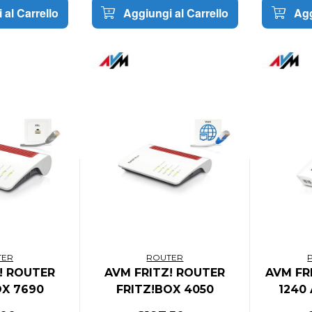
 al Carrello
Aggiungi al Carrello
Agg
TER
ROUTER
! ROUTER
AVM FRITZ! ROUTER
AVM FR
OX 7690
FRITZ!BOX 4050
1240
ION
EDITION
INT