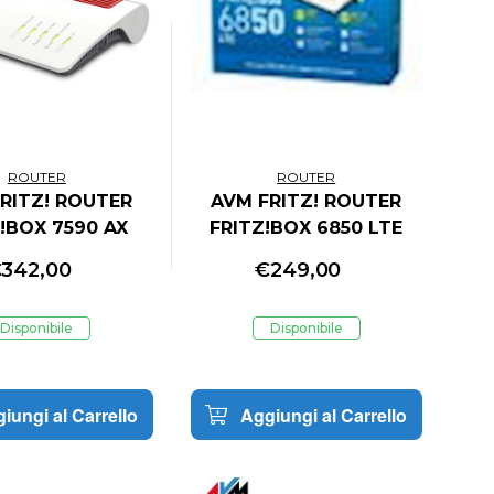
ROUTER
ROUTER
RITZ! ROUTER
AVM FRITZ! ROUTER
!BOX 7590 AX
FRITZ!BOX 6850 LTE
ERNATIONAL
INTERNATIONAL 4
€
342,00
€
249,00
PORTE LAN GIGABIT RJ-
45,1XUSB 3.0, 1 PORTA
Disponibile
Disponibile
TE LEFONICA
ANALOGICA, 1 SLOT SIM
iungi al Carrello
Aggiungi al Carrello