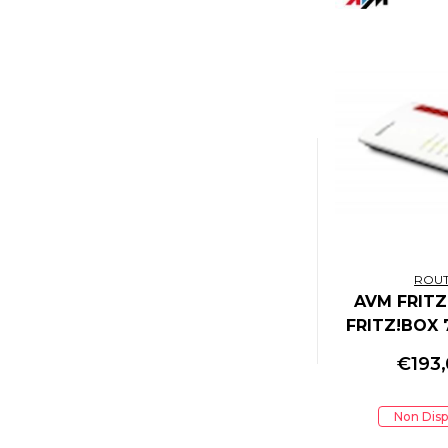
BLOOBER TEAM
BLUE LABEL ENTERTAINMENT
BOSCH
BRONDI
BROTHER
BROTHER
BUDDYPHONES
BUFFALO
BUKA ENTERTAINMENT
CABLE GUYS
CADA
ROU
CANON
AVM FRITZ
CAPCOM
FRITZ!BOX 
CARRERA
AC1200 DUA
€
193
CERDA
MI
CHERRY
CHRISTIE
Non Disp
CHUWI