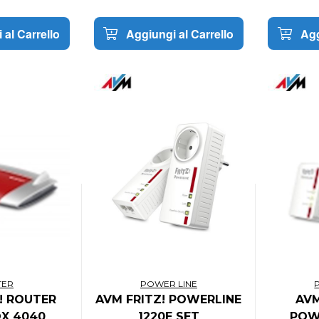
 al Carrello
Aggiungi al Carrello
Agg
TER
POWER LINE
! ROUTER
AVM FRITZ! POWERLINE
AVM
OX 4040
1220E SET
POW