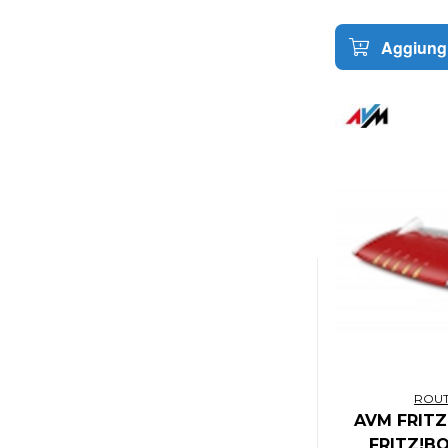
CI GAMES
CID COMPLETELY INDEPENDENT
Aggiungi
DISTRIBUTION
CINEREPLICAS
CINEREPLICAS
CISCO
CISCO MERAKI
CITY INTERACTIVE
CLEMENTONI
CLOUD4WI
CLUB 3D
CLUB3D
COCOMELON
CODEMASTERS
COFFEE STAIN
COMPUPRINT
ROU
COOLER MASTER
AVM FRITZ
COOLER MASTER
FRITZ!B