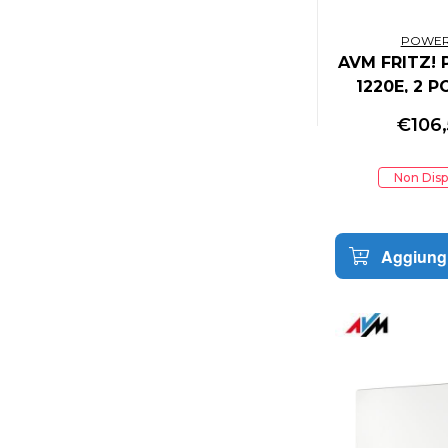
ASMODEE ITALIA
ASROCK
POWER
AVM FRITZ!
ASSEMBLE ENTERTAINMENT
1220E, 2 
ASUS
GIGA
ASUS
€
106
ASUS COMPONENTS
ASUSTOR INC.
Non Disp
AT GAMES
ATARI
ATHESI
Aggiungi
ATLUS
ATOMIC
AUDEZE
AUTODESK
AVANQUEST ITALIA
AVIGILON
AVM
AVM FRITZ!