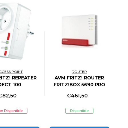
CCESS POINT
ROUTER
ITZ! REPEATER
AVM FRITZ! ROUTER
DECT 100
FRITZ!BOX 5690 PRO
ERNATIONAL
EDITION
€
82,50
€
461,50
INTERNATIONAL
n Disponibile
Disponibile