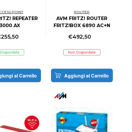
CCESS POINT
ROUTER
ITZ! REPEATER
AVM FRITZ! ROUTER
3000 AX
FRITZ!BOX 6890 AC+N
ERNATIONAL
2533 ADSL/VDSL/LTE 4G
€
255,50
€
492,50
INTERNATIONAL
Disponibile
Non Disponibile
iungi al Carrello
Aggiungi al Carrello