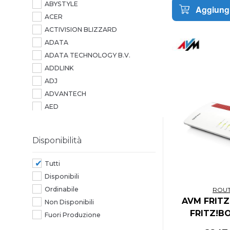
ABYSTYLE
Aggiungi
ACER
ACTIVISION BLIZZARD
ADATA
ADATA TECHNOLOGY B.V.
ADDLINK
ADJ
ADVANTECH
AED
AEROCOOL
AG NEOVO
Disponibilità
AGI
AGI TECHNOLOGY
Tutti
AIC
Disponibili
AIPER
Ordinabile
ROU
AITECH
AVM FRITZ
Non Disponibili
ALCATEL
FRITZ!B
Fuori Produzione
ALCATEL-LUCENT
EDIT