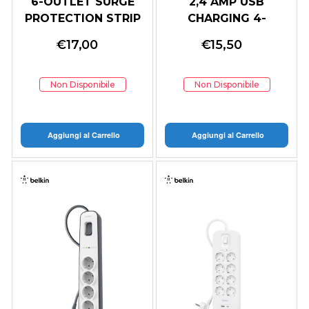
6-OUTLET SURGE
2,4 AMP USB
PROTECTION STRIP
CHARGING 4-
WITH 2M POWER
OUTLET SURGE
€
17,00
€
15,50
CORD
PROT. STRIP
Non Disponibile
Non Disponibile
Aggiungi al Carrello
Aggiungi al Carrello