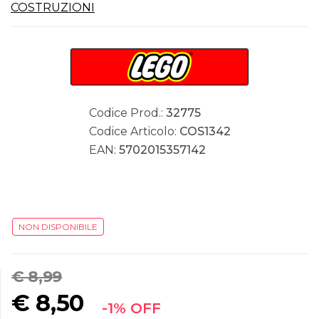
COSTRUZIONI
Codice Prod.:
32775
Codice Articolo:
COS1342
EAN:
5702015357142
NON DISPONIBILE
€ 8,99
€
8,50
-1% OFF