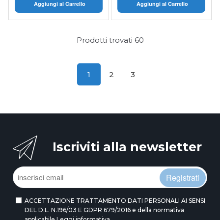
Aggiungi al Carrello
Aggiungi al Carrello
Prodotti trovati
60
1
2
3
Iscriviti alla newsletter
Registrati
ACCETTAZIONE TRATTAMENTO DATI PERSONALI AI SENSI
DEL D.L. N.196/03 E GDPR 679/2016 e della normativa
applicabile
Leggi informativa