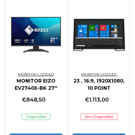
MONITOR LCD/LED
MONITOR LCD/LED
MONITOR EIZO
23 , 16:9, 1920X1080,
EV2740X-BK 27''
10 POINT
ULTRAHD/4K IPS,
MULTITOUCH
€
848,50
€
1.113,00
LAN USB-C LED
NERO
Disponibile
Non Disponibile