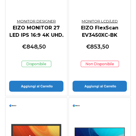
MONITOR DESIGNER
MONITOR LCD/LED
EIZO MONITOR 27
EIZO FlexScan
LED IPS 16:9 4K UHD,
EV3450XC-BK
5MS 350 CDM,
Monitor PC 86,6 cm
€
848,50
€
853,50
PIVOT, USB-C,
(34.1") 3440 x 1440
DP/HDMI,
Pixel UltraWide
MULTIMEDIALE,
Quad HD LED Nero
Disponibile
Non Disponibile
FLEXSCAN EV27
Aggiungi al Carrello
Aggiungi al Carrello