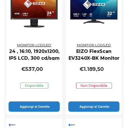
MONITOR LCD/LED
MONITOR LCD/LED
24 , 16:10, 1920x1200,
EIZO FlexScan
IPS LCD, 300 cd/sqm
EV3240X-BK Monitor
PC 80 cm (31.5")
€
537,00
€
1.189,50
3840 x 2160 Pixel 4K
Ultra HD LCD
Disponibile
Non Disponibile
Aggiungi al Carrello
Aggiungi al Carrello