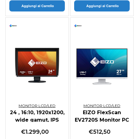
Aggiungi al Carrello
Aggiungi al Carrello
MONITOR LCD/LED
MONITOR LCD/LED
24 , 16:10, 1920x1200,
EIZO FlexScan
wide gamut, IPS
EV2720S Monitor PC
LCD
68,6 cm (27") 2560 x
€
1.299,00
€
512,50
1440 Pixel Quad HD