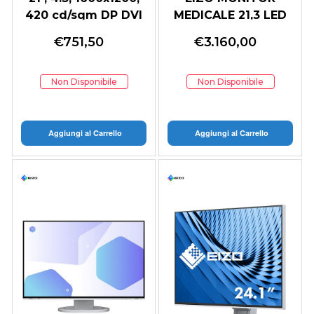
420 cd/sqm DP DVI
MEDICALE 21,3 LED
VGA IPS
IPS 1536 X 2048 3:4
€
751,50
€
3.160,00
25 ms 1100 CDM,
DP/DVI, PIVOT,
RADIFORCE RX2370
Non Disponibile
Non Disponibile
Aggiungi al Carrello
Aggiungi al Carrello