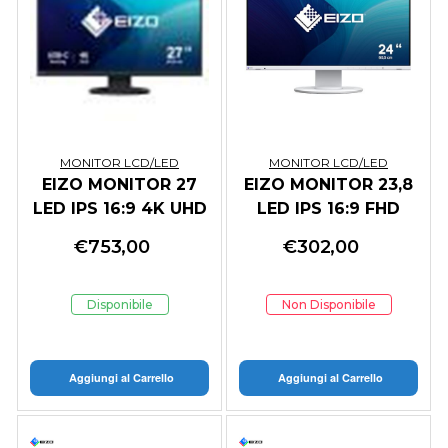
MONITOR LCD/LED
MONITOR LCD/LED
EIZO MONITOR 27
EIZO MONITOR 23,8
LED IPS 16:9 4K UHD
LED IPS 16:9 FHD
350 CDM, PIVOT,
5MS 350 CDM,
€
753,00
€
302,00
USB-C, DP/HDMI,
PIVOT, HUB USB,
FLEXSCAN, GAR 7
DP/HDMI, FLEXSCAN
ANNI
EV2400R-WT,
Disponibile
Non Disponibile
BIANCO
Aggiungi al Carrello
Aggiungi al Carrello