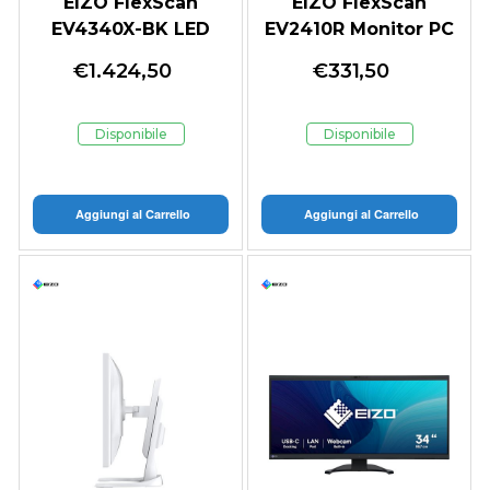
EIZO FlexScan
EIZO FlexScan
EV4340X-BK LED
EV2410R Monitor PC
display 108 cm
61,2 cm (24.1") 1920 x
€
1.424,50
€
331,50
(42.5") 3840 x 2160
1200 Pixel WUXGA
Pixel 4K Ultra HD
LCD Bianco -
Nero
EV2410R-WT
Disponibile
Disponibile
Aggiungi al Carrello
Aggiungi al Carrello