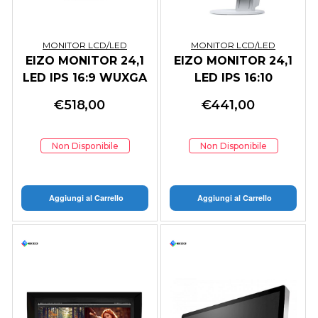
MONITOR LCD/LED
MONITOR LCD/LED
EIZO MONITOR 24,1
EIZO MONITOR 24,1
LED IPS 16:9 WUXGA
LED IPS 16:10
5MS 350 CDM,
1920X1200 350 CDM,
€
518,00
€
441,00
DP/HDMI, USB-C,
DVI/DP/HDMI, PIVOT,
PIVOT,
FLEXSCAN EV2456-
MULTIMEDIALE,
WT, BIANCO
Non Disponibile
Non Disponibile
FLEXSCAN EV24
Aggiungi al Carrello
Aggiungi al Carrello