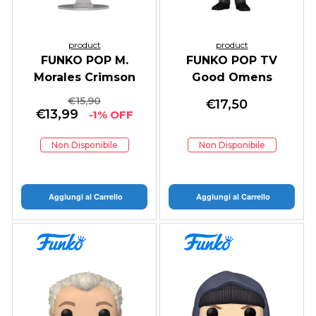
product
product
FUNKO POP M.
FUNKO POP TV
Morales Crimson
Good Omens
Cowl Suit
Crowley
€
15,90
€
17,50
€
13,99
-1% OFF
Non Disponibile
Non Disponibile
Aggiungi al Carrello
Aggiungi al Carrello