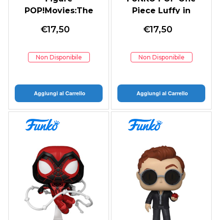
POP!Movies:The
Piece Luffy in
Mummy-
Kimono
€
17,50
€
17,50
RickO'Connel
Non Disponibile
Non Disponibile
Aggiungi al Carrello
Aggiungi al Carrello