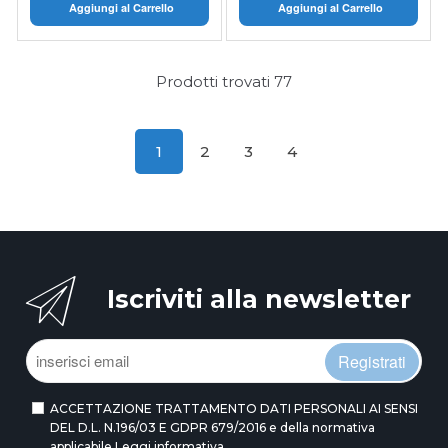
Aggiungi al Carrello
Aggiungi al Carrello
Prodotti trovati
77
1
2
3
4
Iscriviti alla newsletter
Registrati
ACCETTAZIONE TRATTAMENTO DATI PERSONALI AI SENSI
DEL D.L. N.196/03 E GDPR 679/2016 e della normativa
applicabile
Leggi informativa