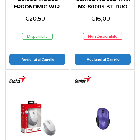
ERGONOMIC WIR.
NX-8000S BT DUO
ERGO 8250S
WIRELESS (BT
€
20,50
€
16,00
VERTICALE +
5.3+2.4Ghz)
POGGIAPOLSO
BLACK/GRAY
SILVER GRAY/
Disponibile
Non Disponibile
Aggiungi al Carrello
Aggiungi al Carrello