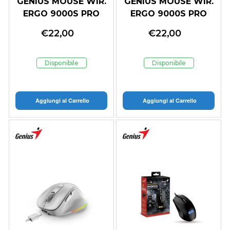
GENIUS MOUSE WIR.
GENIUS MOUSE WIR.
ERGO 9000S PRO
ERGO 9000S PRO
MINI RGB BT DUO
MINI RGB BT DUO
€
22,00
€
22,00
WIRELESS (BT
WIRELESS (BT
+2.4Ghz) PINK
+2.4Ghz) LIGH
Disponibile
Disponibile
Aggiungi al Carrello
Aggiungi al Carrello