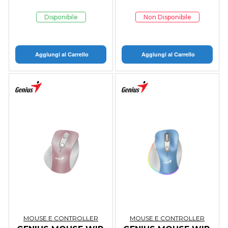
COPILOT ERG
COPILOT ERG DARK
WHITE
Disponibile
Non Disponibile
Aggiungi al Carrello
Aggiungi al Carrello
MOUSE E CONTROLLER
MOUSE E CONTROLLER