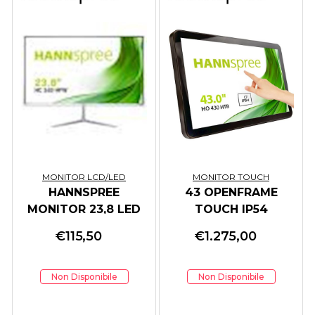
MONITOR LCD/LED
MONITOR TOUCH
HANNSPREE
43 OPENFRAME
MONITOR 23,8 LED
TOUCH IP54
16:9 FHD 250 CDM
€
115,50
€
1.275,00
8MS, VGA/HDMI,
BIANCO
Non Disponibile
Non Disponibile