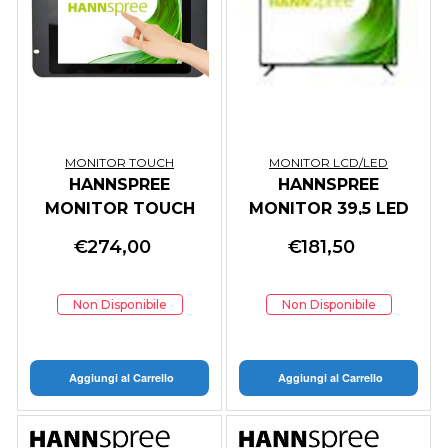
MONITOR TOUCH
MONITOR LCD/LED
HANNSPREE
HANNSPREE
MONITOR TOUCH
MONITOR 39,5 LED
OPEN FRAME 10,1
VA FHD 16:9, 9,5 MS
€
274,00
€
181,50
1280X800 16:9
300 CDM, VGA/HDMI,
170/170 800:1 IP54
USB MEDIAPLAYER,
350CDM MULTI-
MULTIMEDIALE
Non Disponibile
Non Disponibile
TOUCH VGA/DVI-
D/USB
Aggiungi al Carrello
Aggiungi al Carrello