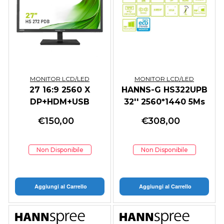
MONITOR LCD/LED
MONITOR LCD/LED
27 16:9 2560 X
HANNS-G HS322UPB
DP+HDM+USB
32'' 2560*1440 5Ms
MULTIMEDIALE
350cd/m2 STEREO
€
150,00
€
308,00
HDMI DP VESA PIP
PBP
Non Disponibile
Non Disponibile
Aggiungi al Carrello
Aggiungi al Carrello