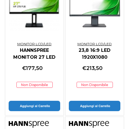
MONITOR LCD/LED
MONITOR LCD/LED
HANNSPREE
23,8 16:9 LED
MONITOR 27 LED
1920X1080
16:9 FHD 4MS 300
DP/HDMI/VGA
€
177,50
€
213,50
CDM, VGA/HDMI/DP,
WEBCAM
PIVOT
MULTIMEDIALE
Non Disponibile
Non Disponibile
Aggiungi al Carrello
Aggiungi al Carrello