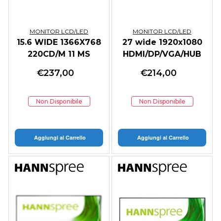
MONITOR LCD/LED
MONITOR LCD/LED
15.6 WIDE 1366X768
27 wide 1920x1080
220CD/M 11 MS
HDMI/DP/VGA/HUB
MULTITOUCH
USB 300cd/m
€
237,00
€
214,00
Non Disponibile
Non Disponibile
Aggiungi al Carrello
Aggiungi al Carrello