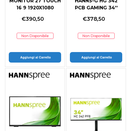
MONITOR 27 TOUCH
HANNS-G HG 342
16 9 1920X1080
PCB GAMING 34''
300CD M2 16 9
CURVED 21:9
€
390,50
€
378,50
3440*1440 144Hz
5Ms 1Ms STEREO V
Non Disponibile
Non Disponibile
Aggiungi al Carrello
Aggiungi al Carrello