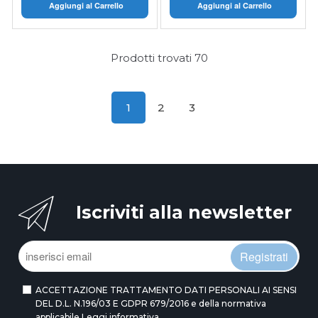
Aggiungi al Carrello
Aggiungi al Carrello
Prodotti trovati
70
1
2
3
Iscriviti alla newsletter
Registrati
ACCETTAZIONE TRATTAMENTO DATI PERSONALI AI SENSI
DEL D.L. N.196/03 E GDPR 679/2016 e della normativa
applicabile
Leggi informativa