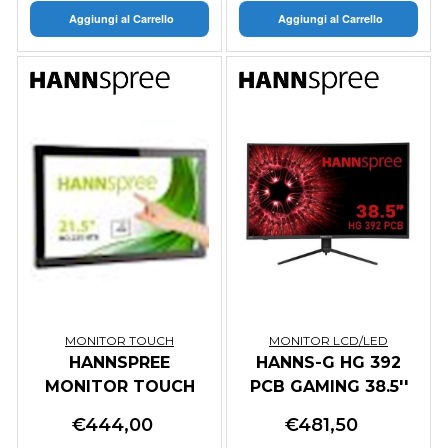
Aggiungi al Carrello
Aggiungi al Carrello
MONITOR TOUCH
MONITOR LCD/LED
HANNSPREE
HANNS-G HG 392
MONITOR TOUCH
PCB GAMING 38.5''
OPEN FRAME 21,5
CURVED 2560*1440
€
444,00
€
481,50
IP65 16:9 FHD,
165Hz 5Ms 1Ms