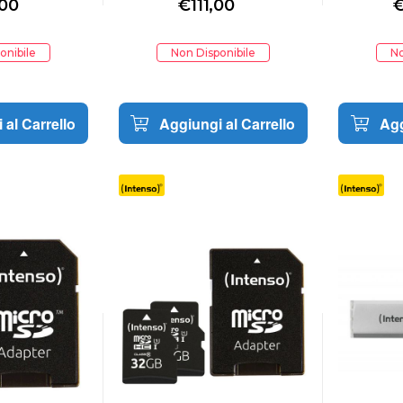
,00
€
111,00
onibile
Non Disponibile
No
 al Carrello
Aggiungi al Carrello
Agg