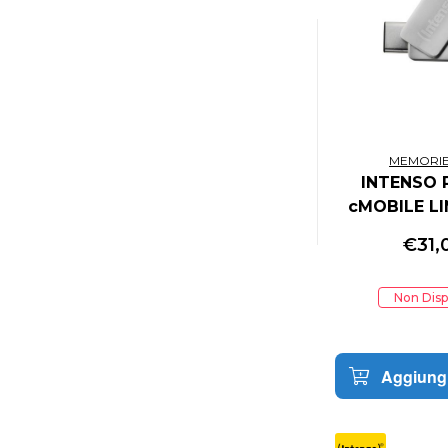
B.KOOL
BANBOTOYS
BANDAI
BANDAI NAMCO ENTERTAINMENT
BANPRESTO
BD&A
MEMORIE
BE QUIET
INTENSO 
BELKIN
cMOBILE LI
BENQ
64GB U
BETHESDA
€
31,
BIGBEN INTERACTIVE
BIGBEN INTERACTIVE AUDIO
Non Disp
BIO
BIOSTAR
BIOWORLD
Aggiungi
BITFENIX
BLAZE
BLIZZARD