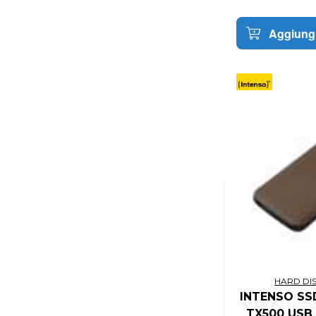
CI GAMES
CID COMPLETELY INDEPENDENT
Aggiungi
DISTRIBUTION
CINEREPLICAS
CINEREPLICAS
CISCO
CISCO MERAKI
CITY INTERACTIVE
CLEMENTONI
CLOUD4WI
CLUB 3D
CLUB3D
COCOMELON
CODEMASTERS
COFFEE STAIN
COMPUPRINT
HARD DIS
COOLER MASTER
INTENSO SS
COOLER MASTER
TX500 USB 