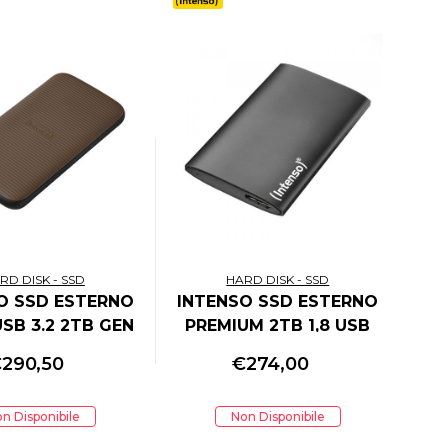
RD DISK - SSD
HARD DISK - SSD
O SSD ESTERNO
INTENSO SSD ESTERNO
SB 3.2 2TB GEN
PREMIUM 2TB 1,8 USB
CABLE USB-C +
3.0 500MB/S
€
290,50
€
274,00
ER USB-A 1000
MB/s
n Disponibile
Non Disponibile