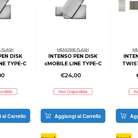
 FLASH
MEMORIE FLASH
ME
PEN DISK
INTENSO PEN DISK
INTE
NE TYPE-C
cMOBILE LINE TYPE-C
TWIST
SB 3.2
32GB USB 3.2
256
00
€
24,00
onibile
Non Disponibile
No
 al Carrello
Aggiungi al Carrello
Agg