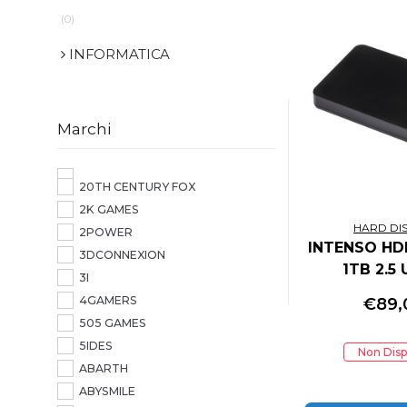
(0)
INFORMATICA
Marchi
20TH CENTURY FOX
2K GAMES
HARD DIS
2POWER
INTENSO HD
3DCONNEXION
1TB 2.5 
3I
5400RPM
4GAMERS
€
89,
REFURB
505 GAMES
5IDES
Non Disp
ABARTH
ABYSMILE