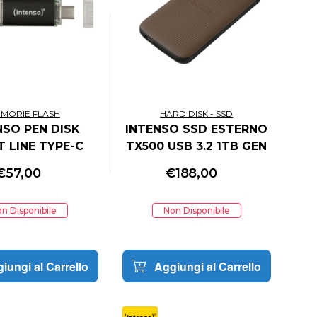
MORIE FLASH
HARD DISK - SSD
NSO PEN DISK
INTENSO SSD ESTERNO
 LINE TYPE-C
TX500 USB 3.2 1TB GEN
GB USB 3.2
2x1 CABLE USB-C +
€
57,00
€
188,00
ADAPTER USB-A 1000
MB/s
n Disponibile
Non Disponibile
iungi al Carrello
Aggiungi al Carrello