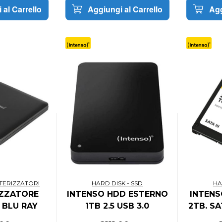
 al Carrello
Aggiungi al Carrello
Agg
TERIZZATORI
HARD DISK - SSD
HA
ZZATORE
INTENSO HDD ESTERNO
INTENS
 BLU RAY
1TB 2.5 USB 3.0
2TB. SAT
5400RPM BLACK