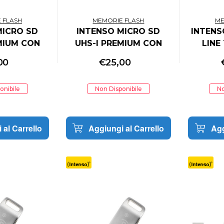
 FLASH
MEMORIE FLASH
ME
MICRO SD
INTENSO MICRO SD
INTENS
MIUM CON
UHS-I PREMIUM CON
LINE
APTER 64GB
INCL SD ADAPTER 32GB
CONF
00
€
25,00
E DA 3 PZ
CONFEZIONE DA 2
PEZ
PEZZI
onibile
Non Disponibile
No
 al Carrello
Aggiungi al Carrello
Agg