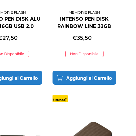
MORIE FLASH
MEMORIE FLASH
O PEN DISK ALU
INTENSO PEN DISK
 16GB USB 2.0
RAINBOW LINE 32GB
EZIONE DA 3
USB 2.0 CONFEZIONE
€
27,50
€
35,50
ZI (SILVER)
DA 3 PEZZI
(ARANCIONE-ROSSA-
n Disponibile
Non Disponibile
NERA)
iungi al Carrello
Aggiungi al Carrello