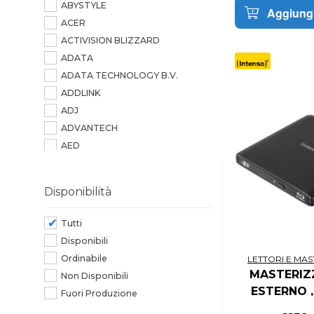
ABYSTYLE
Aggiungi
ACER
ACTIVISION BLIZZARD
ADATA
ADATA TECHNOLOGY B.V.
ADDLINK
ADJ
ADVANTECH
AED
AEROCOOL
AG NEOVO
Disponibilità
AGI
AGI TECHNOLOGY
Tutti
AIC
Disponibili
AIPER
Ordinabile
LETTORI E MAS
AITECH
MASTERIZ
Non Disponibili
ALCATEL
ESTERNO ,
Fuori Produzione
ALCATEL-LUCENT