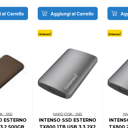
 al Carrello
Aggiungi al Carrello
Agg
K - SSD
HARD DISK - SSD
HA
D ESTERNO
INTENSO SSD ESTERNO
INTENS
3.2 500GB
TX800 1TB USB 3.3 2X2
TX800 