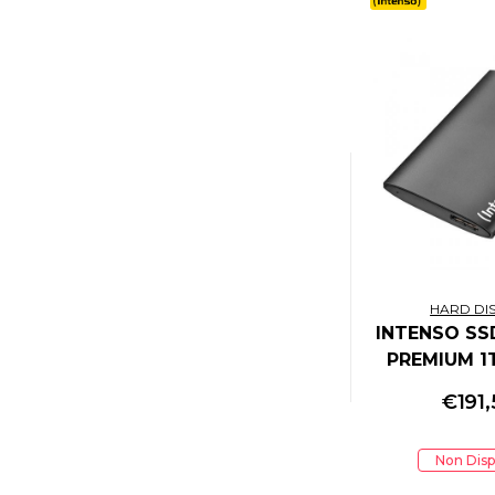
BLOOBER TEAM
BLUE LABEL ENTERTAINMENT
BOSCH
BRONDI
BROTHER
BROTHER
BUDDYPHONES
BUFFALO
BUKA ENTERTAINMENT
CABLE GUYS
CADA
HARD DIS
CANON
INTENSO SS
CAPCOM
PREMIUM 1T
CARRERA
3.0 50
€
191
CERDA
CHERRY
CHRISTIE
Non Disp
CHUWI