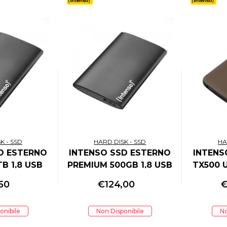
K - SSD
HARD DISK - SSD
HA
D ESTERNO
INTENSO SSD ESTERNO
INTENS
B 1,8 USB
PREMIUM 500GB 1,8 USB
TX500 U
0MB/S
3.0 500MB/S
2x1 
,50
€
124,00
ADAPT
onibile
Non Disponibile
No