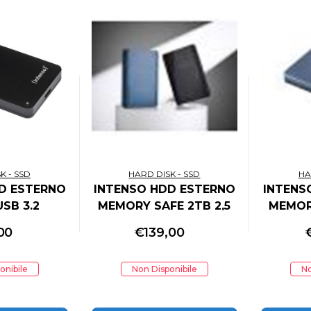
K - SSD
HARD DISK - SSD
HA
D ESTERNO
INTENSO HDD ESTERNO
INTENS
USB 3.2
MEMORY SAFE 2TB 2,5
MEMORY
 BLACK
USB 3.2 BLU
U
00
€
139,00
ISHED
onibile
Non Disponibile
No