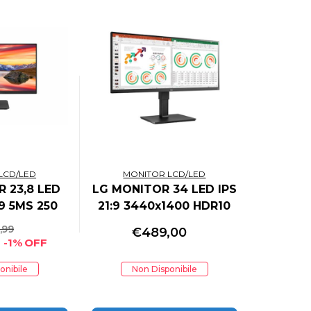
LCD/LED
MONITOR LCD/LED
 23,8 LED
LG MONITOR 34 LED IPS
:9 5MS 250
21:9 3440x1400 HDR10
A/HDMI
5MS 300 CDM, DP/HDMI,
,99
€
489,00
MULTIMEDIALE
-1% OFF
onibile
Non Disponibile