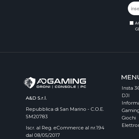
ASMODEE ITALIA
ASROCK
ASSEMBLE ENTERTAINMENT
A
ASUS
G
ASUS
ASUS COMPONENTS
ASUSTOR INC.
AT GAMES
ATARI
ATHESI
MEN
ATLUS
Insta 3
ATOMIC
DJI
AUDEZE
A&D S.r.l.
Informa
AUTODESK
Repubblica di San Marino - C.O.E.
Gamin
AVANQUEST ITALIA
SM20783
Giochi
AVIGILON
Elettro
Iscr. al Reg. eCommerce al nr.194
AVM
dal 08/05/2017
AVM FRITZ!