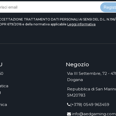
Registr
CCETTAZIONE TRATTAMENTO DATI PERSONALI AI SENSI DEL D.L. N.196/
DPR 679/2016 e della normativa applicabile
Leggi informativa
U
Negozio
60
Via III Settembre, 72 - 4
Dogana
tica
Repubblica di San Marino
g
SM20783
nica
(+378) 0549 963459
info@aedgaming.com