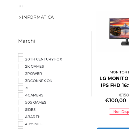
(0)
INFORMATICA
Marchi
20TH CENTURY FOX
2K GAMES
MONITOR 
2POWER
LG MONITOR
3DCONNEXION
IPS FHD 16
3I
CDM, VG
€
158
4GAMERS
€
100,00
505 GAMES
5IDES
Non Disp
ABARTH
ABYSMILE