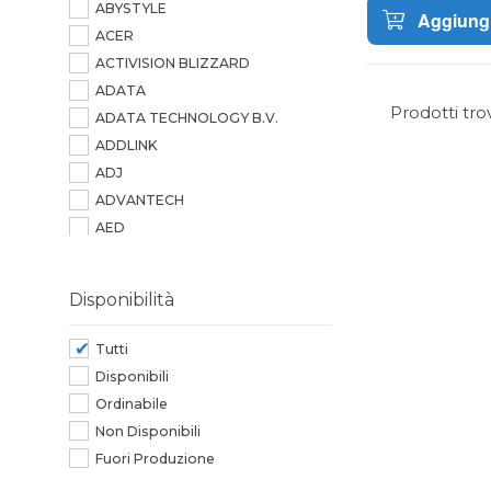
ABYSTYLE
Aggiungi
ACER
ACTIVISION BLIZZARD
ADATA
Prodotti tro
ADATA TECHNOLOGY B.V.
ADDLINK
ADJ
ADVANTECH
AED
AEROCOOL
AG NEOVO
Disponibilità
AGI
AGI TECHNOLOGY
Tutti
AIC
Disponibili
AIPER
Ordinabile
AITECH
Non Disponibili
ALCATEL
Fuori Produzione
ALCATEL-LUCENT