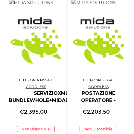
TELEFONIA FISSA E
TELEFONIA FISSA E
CORDLESS
CORDLESS
SERVIZIOXML-
POSTAZIONE
BUNDLEWHOLE+MIDADIRECTORY
OPERATORE -
FINO150EST
VERSIONE PROF (1
€
2.395,00
€
2.203,50
OPERATORE)
Non Disponibile
Non Disponibile