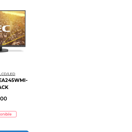
LCD/LED
EA245WMI-
ACK
,00
onibile