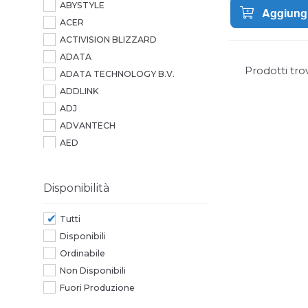
ABYSTYLE
Aggiungi
ACER
ACTIVISION BLIZZARD
ADATA
Prodotti tro
ADATA TECHNOLOGY B.V.
ADDLINK
ADJ
ADVANTECH
AED
AEROCOOL
AG NEOVO
Disponibilità
AGI
AGI TECHNOLOGY
Tutti
AIC
Disponibili
AIPER
Ordinabile
AITECH
Non Disponibili
ALCATEL
Fuori Produzione
ALCATEL-LUCENT