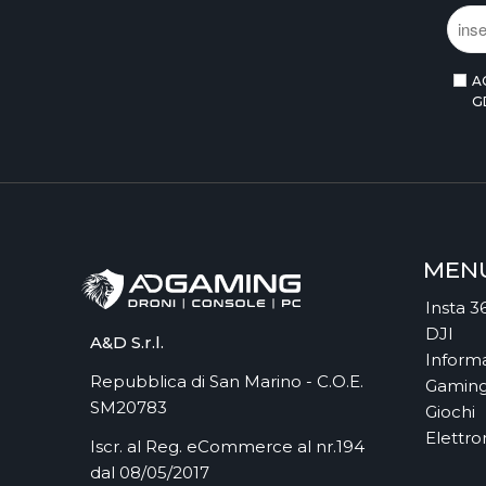
ASMODEE ITALIA
ASROCK
ASSEMBLE ENTERTAINMENT
A
ASUS
G
ASUS
ASUS COMPONENTS
ASUSTOR INC.
AT GAMES
ATARI
ATHESI
MEN
ATLUS
Insta 3
ATOMIC
DJI
AUDEZE
A&D S.r.l.
Informa
AUTODESK
Repubblica di San Marino - C.O.E.
Gamin
AVANQUEST ITALIA
SM20783
Giochi
AVIGILON
Elettro
Iscr. al Reg. eCommerce al nr.194
AVM
dal 08/05/2017
AVM FRITZ!