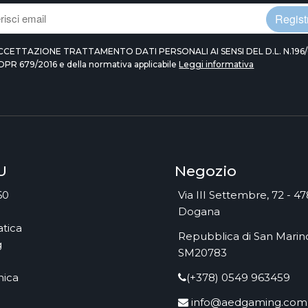
Registr
CCETTAZIONE TRATTAMENTO DATI PERSONALI AI SENSI DEL D.L. N.196/
DPR 679/2016 e della normativa applicabile
Leggi informativa
U
Negozio
60
Via III Settembre, 72 - 4
Dogana
tica
Repubblica di San Marino
g
SM20783
nica
(+378) 0549 963459
info@aedgaming.com