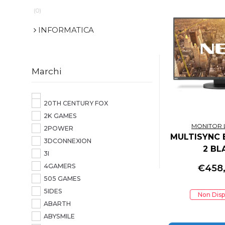
(0)
INFORMATICA
Marchi
20TH CENTURY FOX
2K GAMES
MONITOR 
2POWER
MULTISYNC 
3DCONNEXION
2 BL
3I
4GAMERS
€
458
505 GAMES
5IDES
Non Disp
ABARTH
ABYSMILE