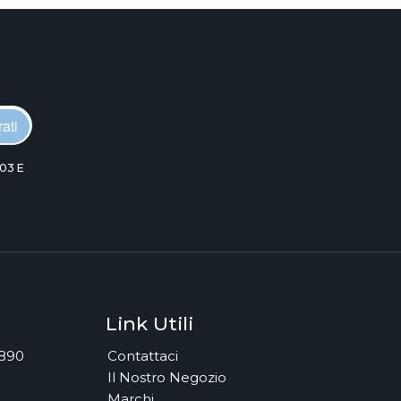
ati
03 E
Link Utili
7890
Contattaci
Il Nostro Negozio
Marchi