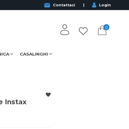
Contattaci
Login
0
NICA
CASALINGHI
e Instax