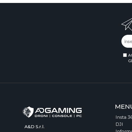
A
G
MEN
Insta 3
DJI
A&D S.r.l.
Informa