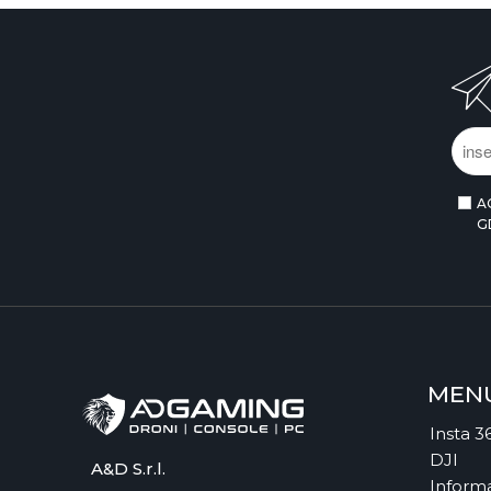
A
G
MEN
Insta 3
DJI
A&D S.r.l.
Informa