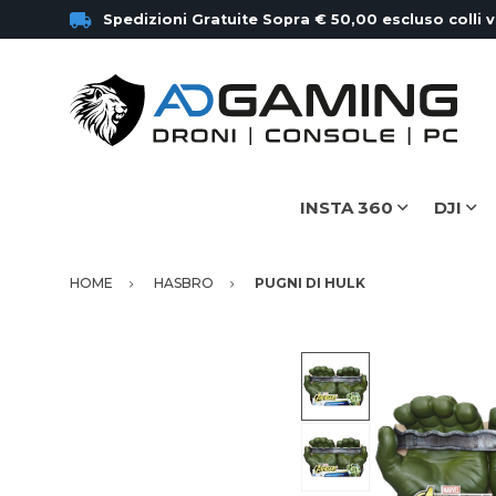
Spedizioni Gratuite Sopra € 50,00 escluso colli 
INSTA 360
DJI
HOME
HASBRO
PUGNI DI HULK