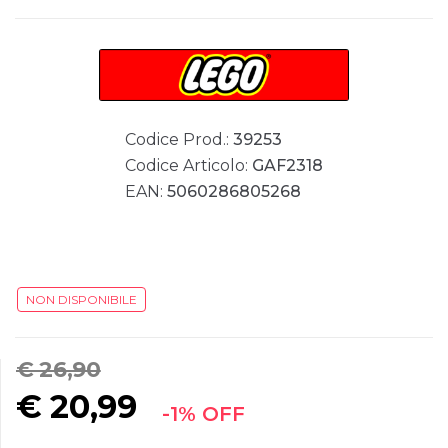
Codice Prod.:
39253
Codice Articolo:
GAF2318
EAN:
5060286805268
NON DISPONIBILE
€ 26,90
€
20,99
-1% OFF