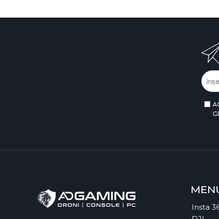
A
G
MEN
Insta 3
DJI