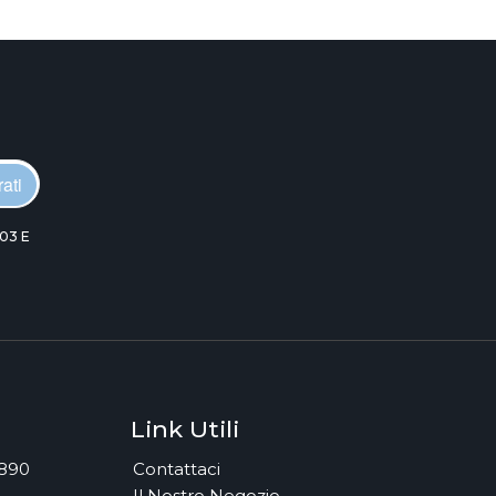
ati
03 E
Link Utili
7890
Contattaci
Il Nostro Negozio