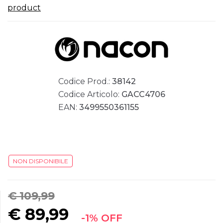
product
Codice Prod.:
38142
Codice Articolo:
GACC4706
EAN:
3499550361155
NON DISPONIBILE
€ 109,99
€
89,99
-1% OFF