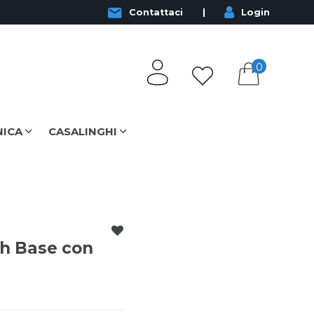
Contattaci
Login
0
NICA
CASALINGHI
h Base con