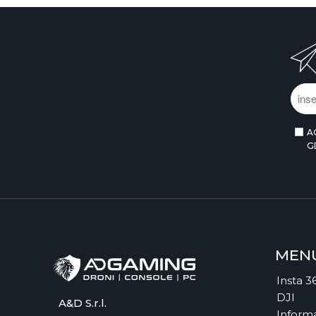
A
G
MEN
Insta 3
DJI
A&D S.r.l.
Informa