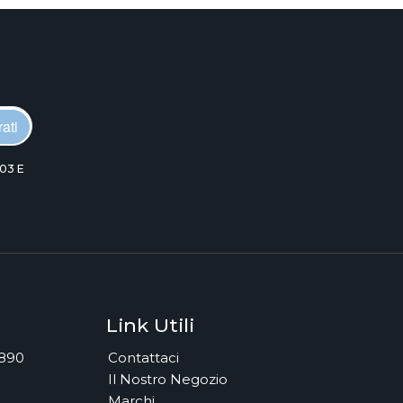
ati
03 E
Link Utili
7890
Contattaci
Il Nostro Negozio
Marchi