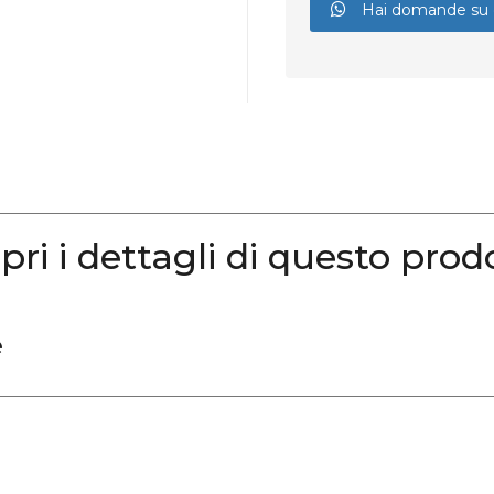
Hai domande su 
pri i dettagli di questo prod
e