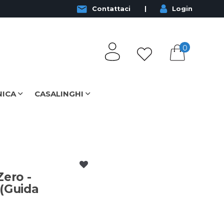
Contattaci
Login
0
NICA
CASALINGHI
Zero -
 (Guida