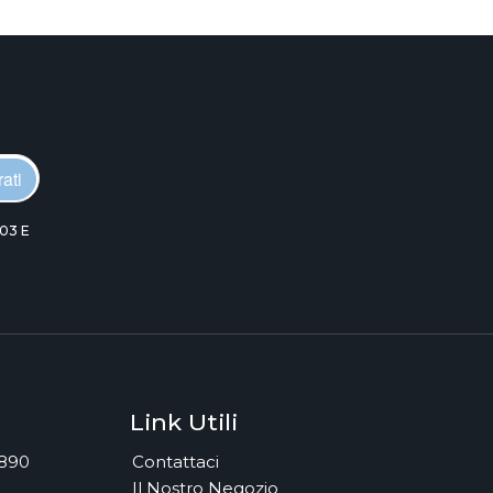
ati
03 E
Link Utili
7890
Contattaci
Il Nostro Negozio