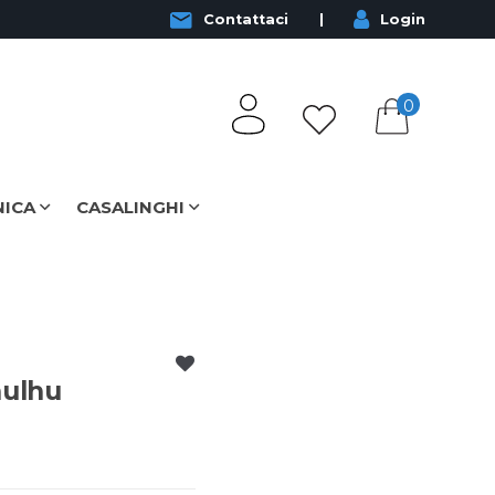
Contattaci
Login
0
NICA
CASALINGHI
hulhu