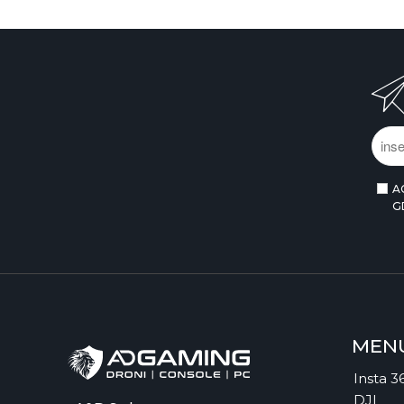
A
G
MEN
Insta 3
DJI