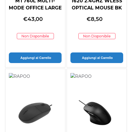
MT760L MULTI-
1620 2.4GHZ WLESS
MODE OFFICE LARGE
OPTICAL MOUSE BK
SIZE MOUSE GREY
€
43,00
€
8,50
WH
Non Disponibile
Non Disponibile
Aggiungi al Carrello
Aggiungi al Carrello