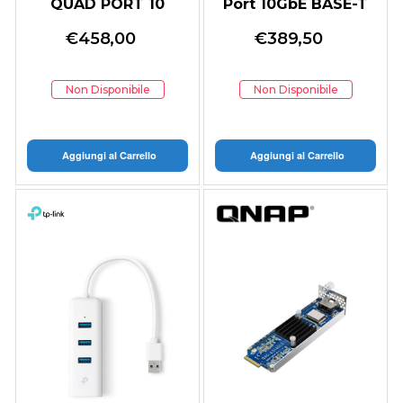
QUAD PORT 10
Port 10GbE BASE-T
25GBE,SFP28 OCP
PCIp LP
€
458,00
€
389,50
NIC 3
Non Disponibile
Non Disponibile
Aggiungi al Carrello
Aggiungi al Carrello