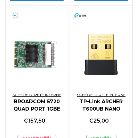
SCHEDE DI RETE INTERNE
SCHEDE DI RETE INTERNE
BROADCOM 5720
TP-Link ARCHER
QUAD PORT 1GBE
T600UB NANO
BASE-T OCP NIC 3.0
scheda di rete e
€
157,50
€
25,00
adattatore WLAN
433 Mbit/s