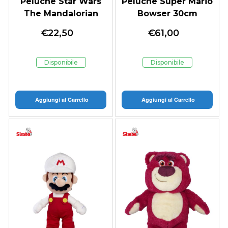
Peluche Star Wars
Peluche Super Mario
The Mandalorian
Bowser 30cm
Grogu
€
22,50
€
61,00
Disponibile
Disponibile
Aggiungi al Carrello
Aggiungi al Carrello