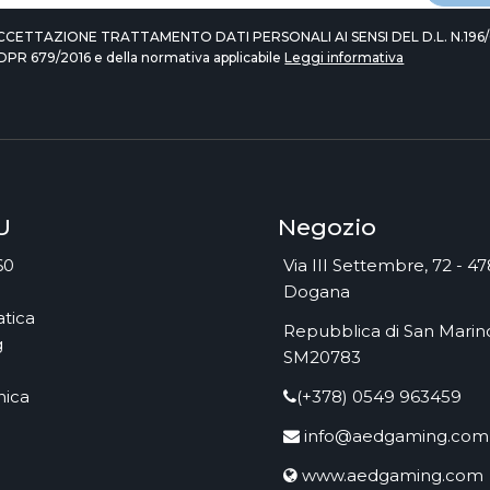
CCETTAZIONE TRATTAMENTO DATI PERSONALI AI SENSI DEL D.L. N.196/
DPR 679/2016 e della normativa applicabile
Leggi informativa
U
Negozio
60
Via III Settembre, 72 - 4
Dogana
tica
Repubblica di San Marino
g
SM20783
nica
(+378) 0549 963459
info@aedgaming.com
www.aedgaming.com