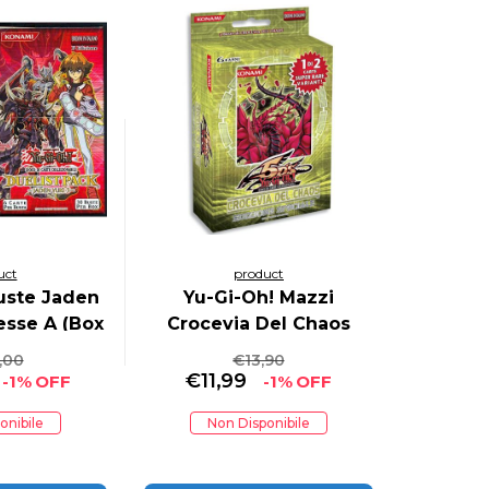
uct
product
uste Jaden
Yu-Gi-Oh! Mazzi
esse A (Box
Crocevia Del Chaos
uki 3 & Box
SE10 (Carte
,00
€
13,90
Anderson)
Collezionabili)
€
11,99
-1% OFF
-1% OFF
onibile
Non Disponibile