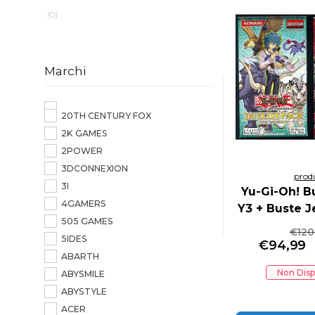
(0)
Marchi
20TH CENTURY FOX
2K GAMES
2POWER
3DCONNEXION
prod
3I
Yu-Gi-Oh! B
4GAMERS
Y3 + Buste J
505 GAMES
con Jaden Y
€
120
5IDES
con Jesse 
€
94,99
ABARTH
Non Disp
ABYSMILE
ABYSTYLE
ACER