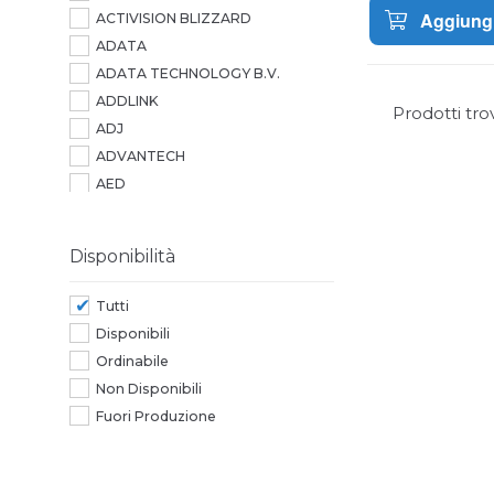
Aggiungi
ACTIVISION BLIZZARD
ADATA
ADATA TECHNOLOGY B.V.
ADDLINK
Prodotti tro
ADJ
ADVANTECH
AED
AEROCOOL
AG NEOVO
Disponibilità
AGI
AGI TECHNOLOGY
Tutti
AIC
Disponibili
AIPER
Ordinabile
AITECH
Non Disponibili
ALCATEL
Fuori Produzione
ALCATEL-LUCENT
ALLIED TELESIS
ALTRI