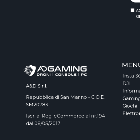
ASSEMBLE ENTERTAINMENT
A
ASUS
G
ASUS
ASUS COMPONENTS
ASUSTOR INC.
AT GAMES
ATARI
ATHESI
MEN
ATLUS
Insta 3
ATOMIC
DJI
AUDEZE
A&D S.r.l.
Informa
AUTODESK
Repubblica di San Marino - C.O.E.
Gamin
AVANQUEST ITALIA
SM20783
Giochi
AVIGILON
Elettro
Iscr. al Reg. eCommerce al nr.194
AVM
dal 08/05/2017
AVM FRITZ!
B.KOOL
BANBOTOYS