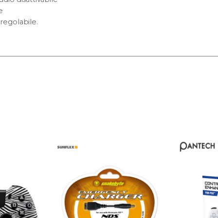
e
regolabile.