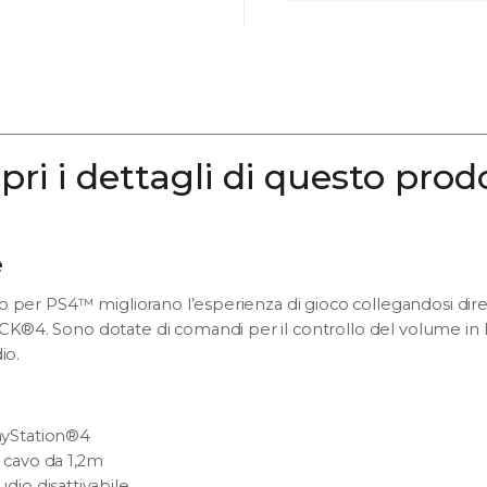
pri i dettagli di questo prod
e
o per PS4™ migliorano l’esperienza di gioco collegandosi dir
®4. Sono dotate di comandi per il controllo del volume in li
io.
ayStation®4
 cavo da 1,2m
dio disattivabile