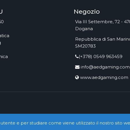
U
Negozio
60
Via III Settembre, 72 - 4
Dogana
tica
Repubblica di San Marino
g
SM20783
nica
(+378) 0549 963459
info@aedgaming.com
www.aedgaming.com
utente e per studiare come viene utilizzato il nostro sito we