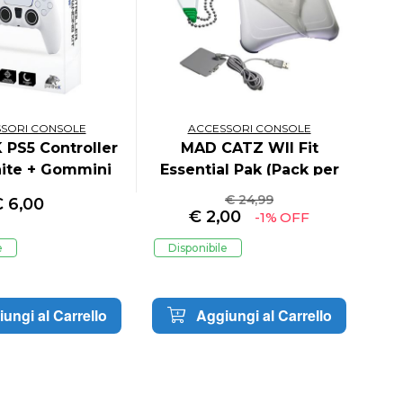
SORI CONSOLE
ACCESSORI CONSOLE
PS5 Controller
MAD CATZ WII Fit
PL
ite + Gommini
Essential Pak (Pack per
ck & White
WII Fit)
€ 24,99
€
6,00
€
2,00
-1% OFF
e
Disponibile
D
ungi al Carrello
Aggiungi al Carrello