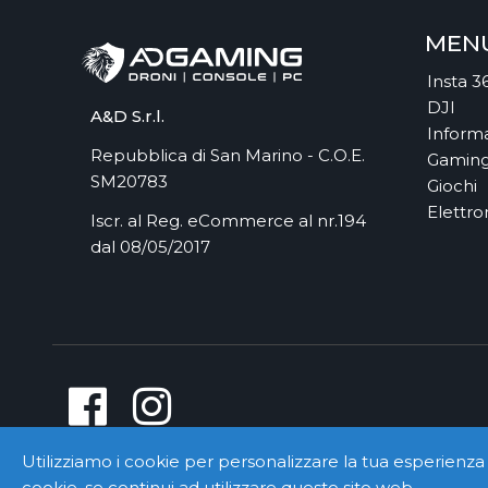
MEN
Insta 3
DJI
A&D S.r.l.
Informa
Repubblica di San Marino - C.O.E.
Gamin
SM20783
Giochi
Elettro
Iscr. al Reg. eCommerce al nr.194
dal 08/05/2017
Utilizziamo i cookie per personalizzare la tua esperienza 
cookie, se continui ad utilizzare questo sito web.