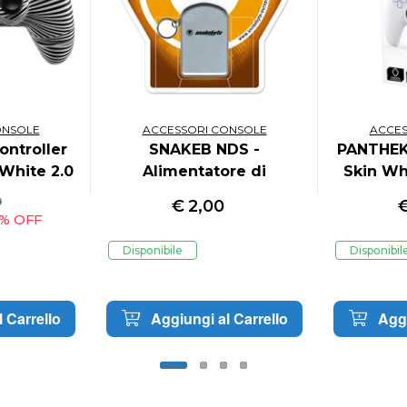
ONSOLE
ACCESSORI CONSOLE
ACCES
ntroller
SNAKEB NDS -
PANTHEK 
White 2.0
Alimentatore di
Skin Wh
Emergenza
Bla
9
€
2,00
1% OFF
Disponibile
Disponibil
 Carrello
Aggiungi al Carrello
Aggi