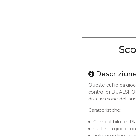
Sco
Descrizion
Queste cuffie da gioc
controller DUALSHOCK
disattivazione dell’aud
Caratteristiche:
Compatibili con Pl
Cuffie da gioco con
Volume in linea e au