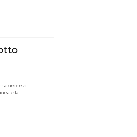
otto
ettamente al
nea e la