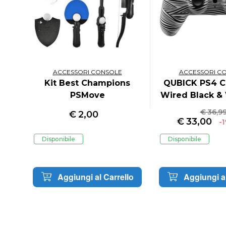
ACCESSORI CONSOLE
ACCESSORI C
ar
Kit Best Champions
QUBICK PS4 Co
PSMove
Wired Black & 
€ 36,9
€
2,00
€
33,00
-
Disponibile
Disponibile
lo
Aggiungi al Carrello
Aggiungi al