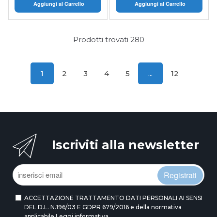
Aggiungi al Carrello
Aggiungi al Carrello
Prodotti trovati
280
1
2
3
4
5
...
12
Iscriviti alla newsletter
Registrati
ACCETTAZIONE TRATTAMENTO DATI PERSONALI AI SENSI
DEL D.L. N.196/03 E GDPR 679/2016 e della normativa
applicabile
Leggi informativa