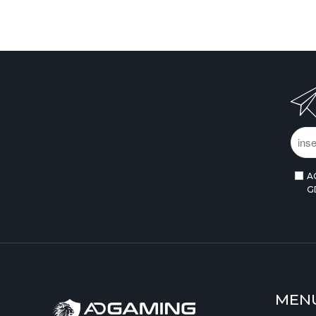
A
G
MEN