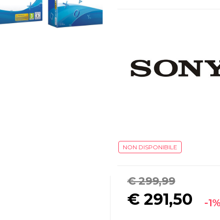
NON DISPONIBILE
€ 299,99
€
291,50
-1