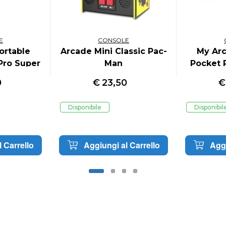
E
CONSOLE
ortable
Arcade Mini Classic Pac-
My Arc
Pro Super
Man
Pocket 
ghter
0
€
23,50
Disponibile
Disponibil
 Carrello
Aggiungi al Carrello
Aggi