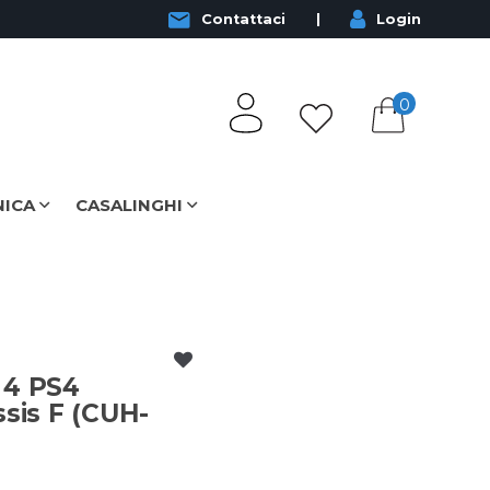
Contattaci
Login
0
NICA
CASALINGHI
 4 PS4
is F (CUH-