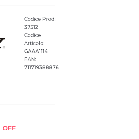
Codice Prod.:
37512
Codice
Articolo:
GAAA1114
EAN:
711719388876
% OFF