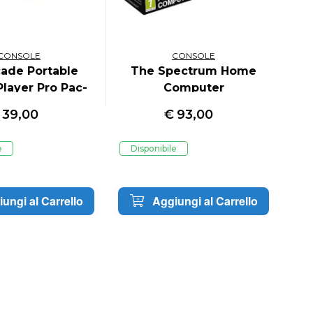
CONSOLE
CONSOLE
ade Portable
The Spectrum Home
My
Player Pro Pac-
Computer
Man
€
39,00
€
93,00
e
Disponibile
D
ungi al Carrello
Aggiungi al Carrello