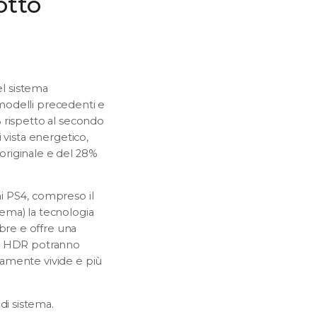
otto
el sistema
modelli precedenti e
 rispetto al secondo
 vista energetico,
 originale e del 28%
emi PS4, compreso il
ema) la tecnologia
bre e offre una
ad HDR potranno
riamente vivide e più
i sistema.