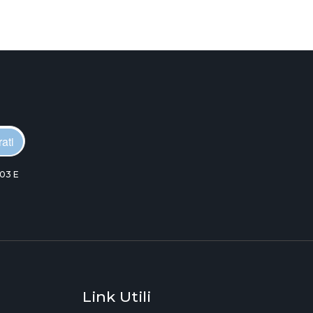
ati
03 E
Link Utili