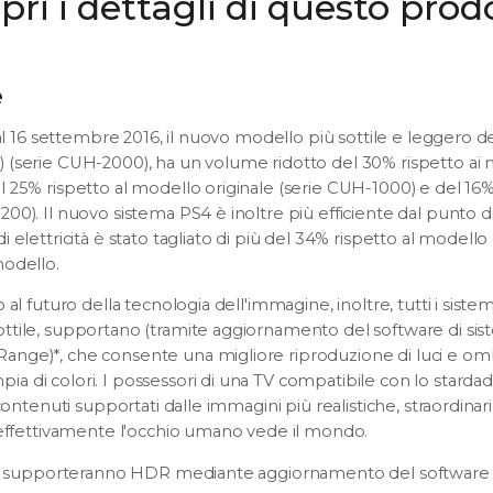
pri i dettagli di questo prod
e
dal 16 settembre 2016, il nuovo modello più sottile e leggero d
 (serie CUH-2000), ha un volume ridotto del 30% rispetto ai 
 25% rispetto al modello originale (serie CUH-1000) e del 16%
00). Il nuovo sistema PS4 è inoltre più efficiente dal punto di
 elettricità è stato tagliato di più del 34% rispetto al modello
modello.
 al futuro della tecnologia dell'immagine, inoltre, tutti i sist
tile, supportano (tramite aggiornamento del software di sist
nge)*, che consente una migliore riproduzione di luci e om
a di colori. I possessori di una TV compatibile con lo stard
 contenuti supportati dalle immagini più realistiche, straordina
 effettivamente l'occhio umano vede il mondo.
PS4 supporteranno HDR mediante aggiornamento del software d