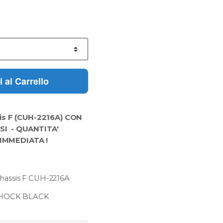
 al Carrello
is F (CUH-2216A)
CON
ESI
- QUANTITA'
 IMMEDIATA !
Chassis F CUH-2216A
SHOCK BLACK