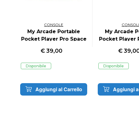
CONSOLE
CONSOL
te
My Arcade Portable
My Arcade P
Pocket Player Pro Space
Pocket Player 
Invaders
Street Fi
€
39,00
€
39,0
Disponibile
Disponibile
lo
Aggiungi al Carrello
Aggiungi al