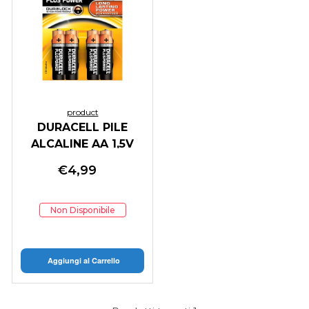
product
DURACELL PILE
ALCALINE AA 1,5V
NON RICARICABILI
€
4,99
PLUS POWER
CONFEZIONE DA 4
PILE
Non Disponibile
Aggiungi al Carrello