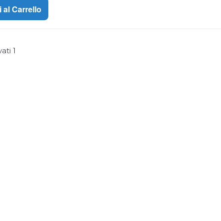
 Pro Nero
 al Carrello
vati
1