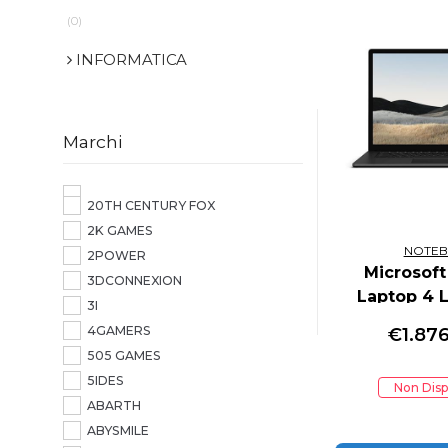
(0)
INFORMATICA
Marchi
20TH CENTURY FOX
2K GAMES
NOTE
2POWER
Microsoft
3DCONNEXION
Laptop 4 
3I
SDRAM C
4GAMERS
€
1.87
portatile 38
505 GAMES
2496 x 1664 
5IDES
Non Disp
screen AM
ABARTH
4th Gen 16
ABYSMILE
SSD Wi-Fi 6