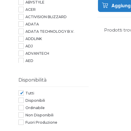
ABYSTYLE
Windows 10
Aggiungi
ACER
ACTIVISION BLIZZARD
ADATA
Prodotti tro
ADATA TECHNOLOGY B.V.
ADDLINK
ADJ
ADVANTECH
AED
AEROCOOL
AG NEOVO
Disponibilità
AGI
AGI TECHNOLOGY
Tutti
AIC
Disponibili
AIPER
Ordinabile
AITECH
Non Disponibili
ALCATEL
Fuori Produzione
ALCATEL-LUCENT