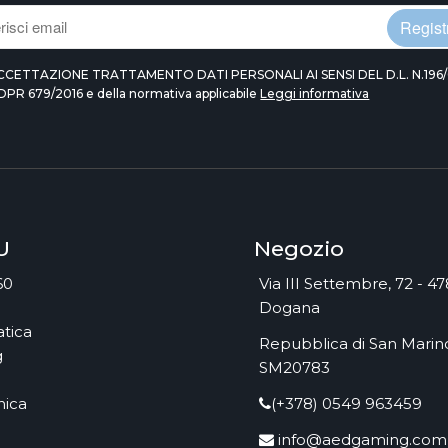
Registr
CCETTAZIONE TRATTAMENTO DATI PERSONALI AI SENSI DEL D.L. N.196/
DPR 679/2016 e della normativa applicabile
Leggi informativa
U
Negozio
60
Via III Settembre, 72 - 4
Dogana
tica
Repubblica di San Marino
g
SM20783
nica
(+378) 0549 963459
info@aedgaming.com