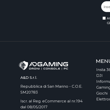
ASMODEE ITALIA
ASROCK
ASSEMBLE ENTERTAINMENT
A
ASUS
G
ASUS
ASUS COMPONENTS
ASUSTOR INC.
AT GAMES
ATARI
ATHESI
MEN
ATLUS
Insta 3
ATOMIC
DJI
AUDEZE
A&D S.r.l.
Informa
AUTODESK
Repubblica di San Marino - C.O.E.
Gamin
AVANQUEST ITALIA
SM20783
Giochi
AVIGILON
Elettro
Iscr. al Reg. eCommerce al nr.194
AVM
dal 08/05/2017
AVM FRITZ!