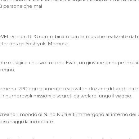
iù persone che mai.
LEVEL-5 in un RPG commbinato con le musiche realizzate dal r
acter design Yoshiyuki Momose.
ante e tragico che svela come Evan, un giovane principe impa
 regno.
elementi RPG egregiamente realizzati in dozzine di luoghi da es
innumerevoli missioni e segreti da svelare lungo il viaggio.
ricreano il mondo di Ni no Kuni e ti immergono all'interno dei 
personaggi da incontrare.