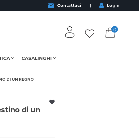
Contattaci
Login
0
NICA
CASALINGHI
TINO DI UN REGNO
estino di un