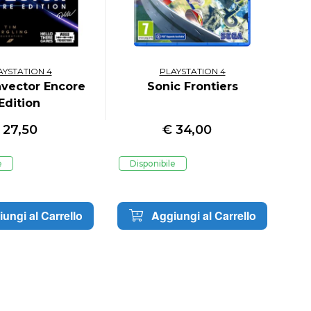
AYSTATION 4
PLAYSTATION 4
Invector Encore
Sonic Frontiers
Edition
€
27,50
€
34,00
e
Disponibile
D
ungi al Carrello
Aggiungi al Carrello