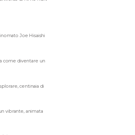
inomato Joe Hisaishi
ra come diventare un
plorare, centinaia di
un vibrante, animata