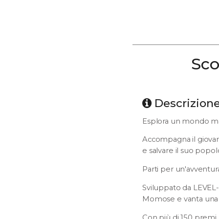
Sco
Descrizion
Esplora un mondo magn
Accompagna il giovan
e salvare il suo popo
Parti per un'avventura
Sviluppato da LEVEL-5
Momose e vanta una s
Con più di 150 premi, 