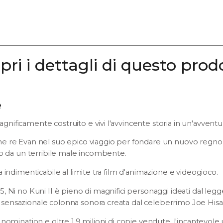
pri i dettagli di questo prod
e
ificamente costruito e vivi l'avvincente storia in un'avvent
e re Evan nel suo epico viaggio per fondare un nuovo regno,
lo da un terribile male incombente.
 indimenticabile al limite tra film d'animazione e videogioco.
, Ni no Kuni II è pieno di magnifici personaggi ideati dal leg
ensazionale colonna sonora creata dal celeberrimo Joe Hisai
nomination e oltre 1,9 milioni di copie vendute, l'incantevole 