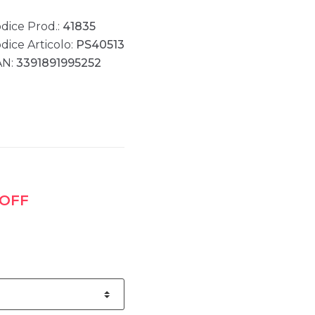
dice Prod.:
41835
dice Articolo:
PS40513
AN:
3391891995252
 OFF