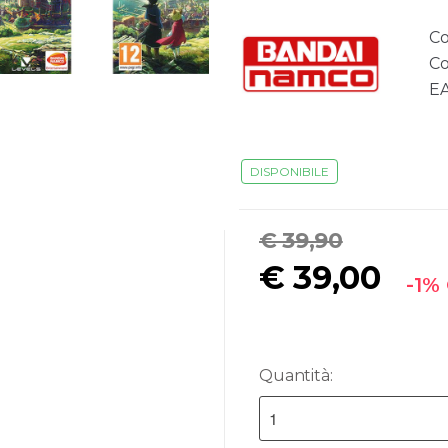
Co
Co
E
DISPONIBILE
€ 39,90
€
39,00
-1%
Quantità: