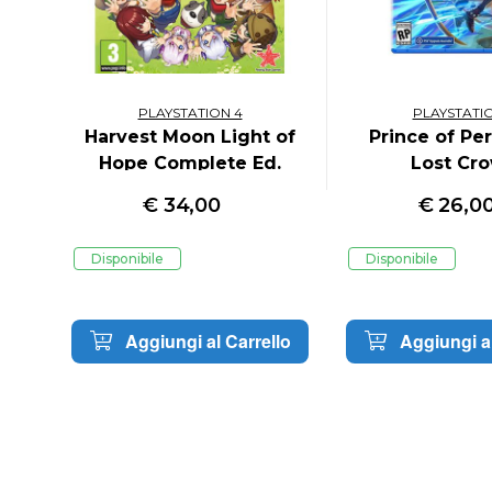
PLAYSTATION 4
PLAYSTATI
Harvest Moon Light of
Prince of Pe
Hope Complete Ed.
Lost Cr
€
34,00
€
26,0
Disponibile
Disponibile
lo
Aggiungi al Carrello
Aggiungi al