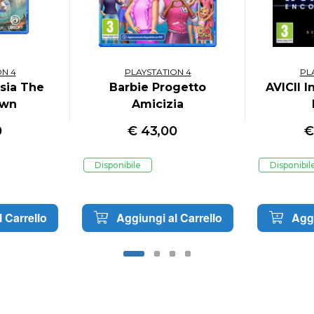
ON 4
PLAYSTATION 4
PL
rsia The
Barbie Progetto
AVICII 
own
Amicizia
0
€
43,00
Disponibile
Disponibil
 Carrello
Aggiungi al Carrello
Aggi