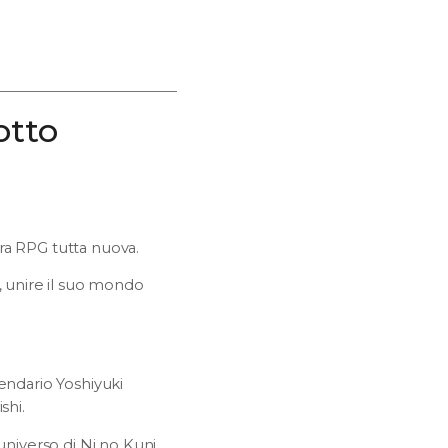
otto
ura RPG tutta nuova.
 unire il suo mondo
gendario Yoshiyuki
shi.
universo di Ni no Kuni