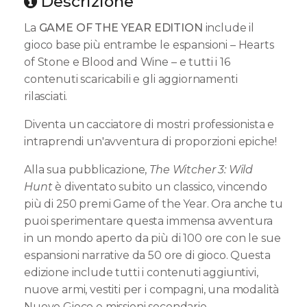
Descrizione
La
GAME OF THE YEAR EDITION
include il
gioco base più entrambe le espansioni – Hearts
of Stone e Blood and Wine – e tutti i 16
contenuti scaricabili e gli aggiornamenti
rilasciati.
Diventa un cacciatore di mostri professionista e
intraprendi un'avventura di proporzioni epiche!
Alla sua pubblicazione,
The Witcher 3: Wild
Hunt
è diventato subito un classico, vincendo
più di 250 premi Game of the Year. Ora anche tu
puoi sperimentare questa immensa avventura
in un mondo aperto da più di 100 ore con le sue
espansioni narrative da 50 ore di gioco. Questa
edizione include tutti i contenuti aggiuntivi,
nuove armi, vestiti per i compagni, una modalità
Nuovo Gioco e missioni secondarie.