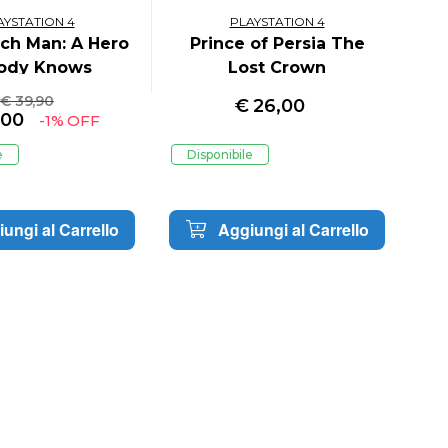
AYSTATION 4
PLAYSTATION 4
ch Man: A Hero
Prince of Persia The
ody Knows
Lost Crown
€ 39,90
€
26,00
,00
-1% OFF
e
Disponibile
D
ungi al Carrello
Aggiungi al Carrello