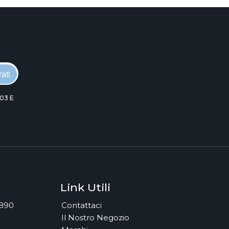
ati
03 E
Link Utili
7890
Contattaci
Il Nostro Negozio