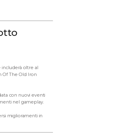
otto
e includerà oltre al
 Of The Old Iron
liata con nuovi eventi
ramenti nel gameplay.
ersi miglioramenti in