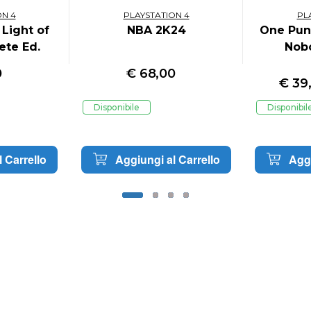
ON 4
PLAYSTATION 4
PL
Light of
NBA 2K24
One Pun
te Ed.
Nob
0
€
68,00
€
39
Disponibile
Disponibil
 Carrello
Aggiungi al Carrello
Aggi