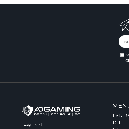
A
G
MEN
Insta 3
DJI
A&D S.r.l.