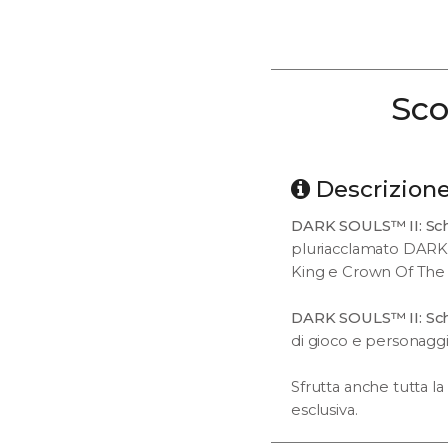
Sco
Descrizion
DARK SOULS™ II: Scho
pluriacclamato DARK 
King e Crown Of The I
DARK SOULS
™
II: Sc
di gioco e personaggi 
Sfrutta anche tutta la
esclusiva.