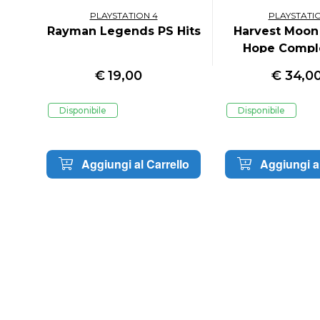
PLAYSTATION 4
PLAYSTATI
d
Rayman Legends PS Hits
Harvest Moon 
Hope Comple
€
19,00
€
34,0
Disponibile
Disponibile
lo
Aggiungi al Carrello
Aggiungi al