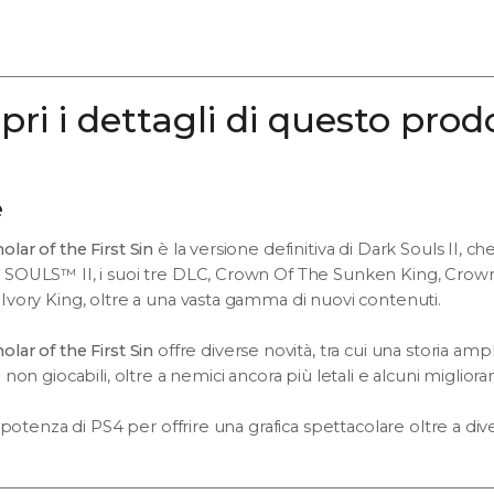
pri i dettagli di questo prod
e
lar of the First Sin
è la versione definitiva di Dark Souls II, ch
SOULS™ II, i suoi tre DLC, Crown Of The Sunken King, Crown
vory King, oltre a una vasta gamma di nuovi contenuti.
holar of the First Sin
offre diverse novità, tra cui una storia amp
non giocabili, oltre a nemici ancora più letali e alcuni miglio
 potenza di PS4 per offrire una grafica spettacolare oltre a div