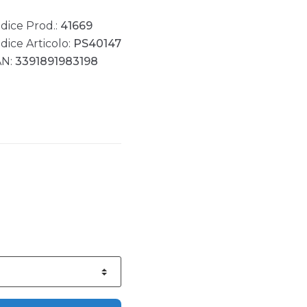
dice Prod.:
41669
dice Articolo:
PS40147
AN:
3391891983198