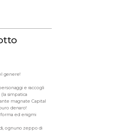
otto
el genere!
 personaggi e raccogli
 (la simpatica
etante magnate Capital
n puro denaro!
ttaforma ed enigmi
ndi, ognuno zeppo di