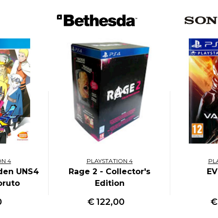
ON 4
PLAYSTATION 4
PL
den UNS4
Rage 2 - Collector's
EV
oruto
Edition
0
€
122,00