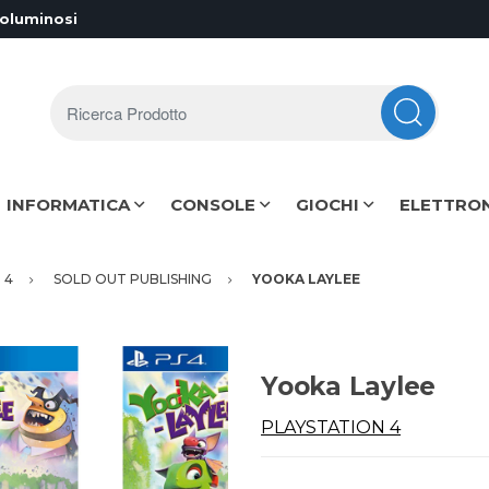
voluminosi
Ricerca Prodotto
INFORMATICA
CONSOLE
GIOCHI
ELETTRO
 4
SOLD OUT PUBLISHING
YOOKA LAYLEE
Yooka Laylee
PLAYSTATION 4