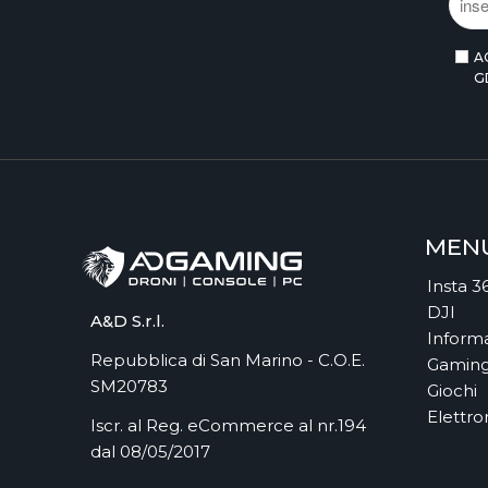
A
G
MEN
Insta 3
DJI
A&D S.r.l.
Informa
Repubblica di San Marino - C.O.E.
Gamin
SM20783
Giochi
Elettro
Iscr. al Reg. eCommerce al nr.194
dal 08/05/2017