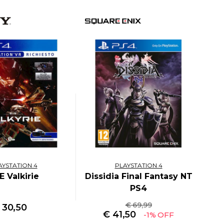
AYSTATION 4
PLAYSTATION 4
E Valkirie
Dissidia Final Fantasy NT
PS4
€ 69,99
€
30,50
€
41,50
-1% OFF