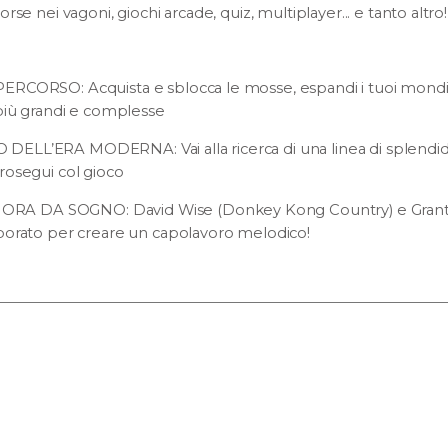
rse nei vagoni, giochi arcade, quiz, multiplayer... e tanto altro!
RCORSO: Acquista e sblocca le mosse, espandi i tuoi mondi p
 più grandi e complesse
LL’ERA MODERNA: Vai alla ricerca di una linea di splendidi
rosegui col gioco
 DA SOGNO: David Wise (Donkey Kong Country) e Grant 
borato per creare un capolavoro melodico!