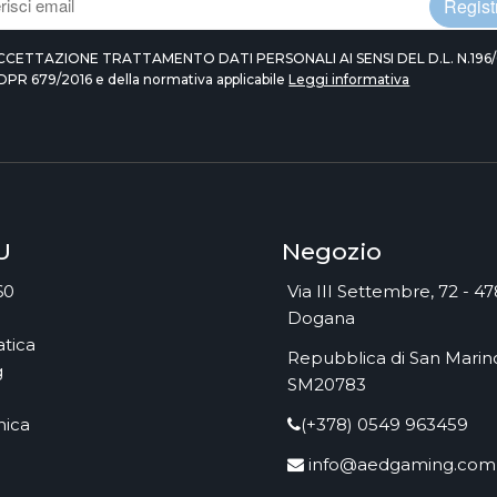
Registr
CCETTAZIONE TRATTAMENTO DATI PERSONALI AI SENSI DEL D.L. N.196/
DPR 679/2016 e della normativa applicabile
Leggi informativa
U
Negozio
60
Via III Settembre, 72 - 4
Dogana
tica
Repubblica di San Marino
g
SM20783
nica
(+378) 0549 963459
info@aedgaming.com