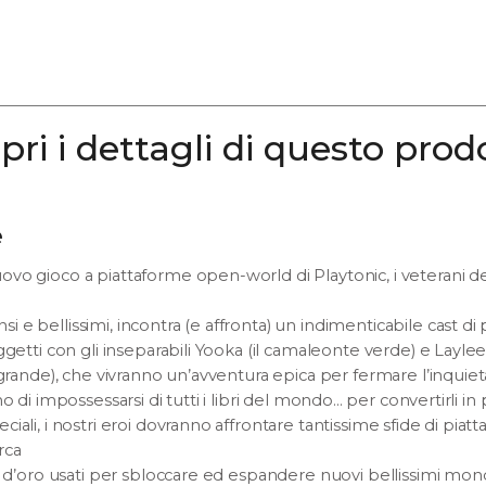
pri i dettagli di questo prod
e
vo gioco a piattaforme open-world di Playtonic, i veterani d
e bellissimi, incontra (e affronta) un indimenticabile cast di
ggetti con gli inseparabili Yooka (il camaleonte verde) e Laylee
o grande), che vivranno un’avventura epica per fermare l’inqui
o di impossessarsi di tutti i libri del mondo... per convertirli i
iali, i nostri eroi dovranno affrontare tantissime sfide di pia
rca
ti d’oro usati per sbloccare ed espandere nuovi bellissimi mo