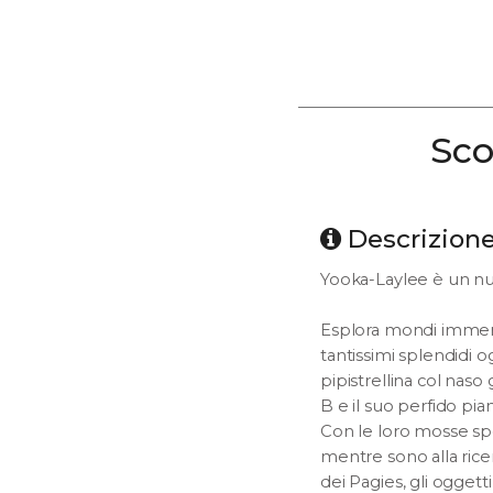
Sco
Descrizion
Yooka-Laylee è un nuo
Esplora mondi immensi 
tantissimi splendidi o
pipistrellina col nas
B e il suo perfido pian
Con le loro mosse spec
mentre sono alla rice
dei Pagies, gli ogget