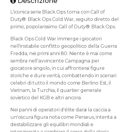
Descrizione
L'iconica serie Black Ops torna con Call of
Duty®: Black Ops Cold War, seguito diretto del
primo, popolarissimo Call of Duty®: Black Ops.
Black Ops Cold War immerge i giocatori
nell'instabile conflitto geopolitico della Guerra
Fredda, nei primi anni 80. Niente è mai come
sembra nell'avvincente Campagna per
giocatore singolo, in cui affronterai figure
storiche e dure verità, combattendo in scenari
celebri di tutto il mondo come Berlino Est, il
Vietnam, la Turchia, il quartier generale
sovietico del KGB e altri ancora.
Nei panni di operatori d'élite darai la caccia a
un'oscura figura nota come Perseus, intenta a
destabilizzare gli equilibri mondiali e
intenzionata a cambiare il corso della storia.