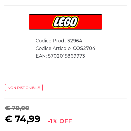
Codice Prod.:
32964
Codice Articolo:
COS2704
EAN:
5702015869973
NON DISPONIBILE
€ 79,99
€
74,99
-1% OFF