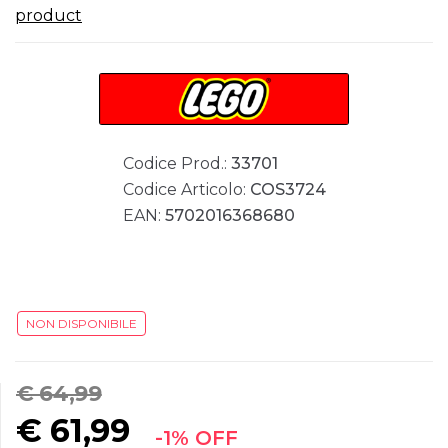
product
Codice Prod.:
33701
Codice Articolo:
COS3724
EAN:
5702016368680
NON DISPONIBILE
€ 64,99
€
61,99
-1% OFF