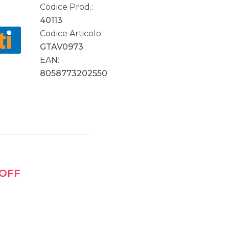
Codice Prod.:
40113
Codice Articolo:
GTAV0973
EAN:
8058773202550
 OFF