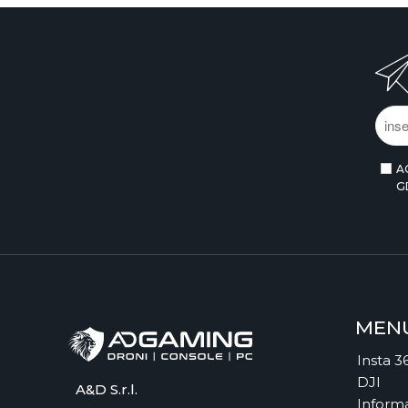
A
G
MEN
Insta 3
DJI
A&D S.r.l.
Informa