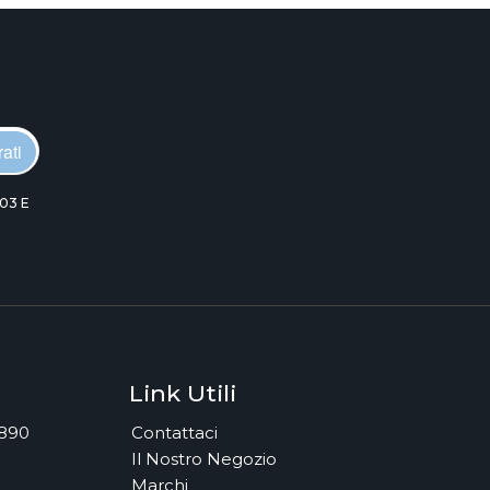
ati
03 E
Link Utili
7890
Contattaci
Il Nostro Negozio
Marchi