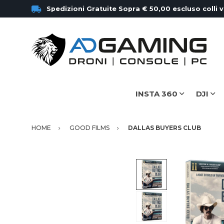
Spedizioni Gratuite Sopra € 50,00 escluso colli 
INSTA 360
DJI
HOME
GOOD FILMS
DALLAS BUYERS CLUB