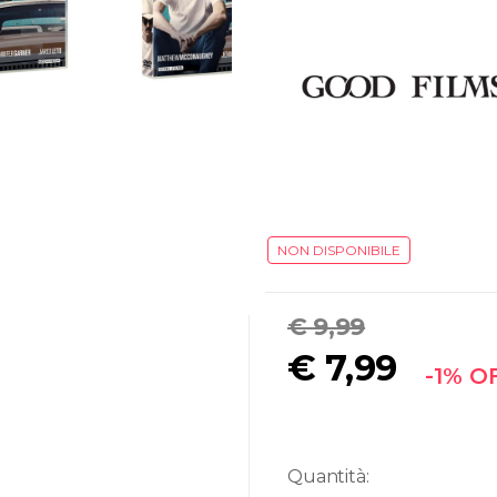
NON DISPONIBILE
€ 9,99
€
7,99
-1% O
Quantità: