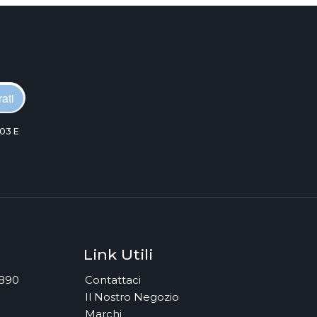
ati
03 E
Link Utili
7890
Contattaci
Il Nostro Negozio
Marchi