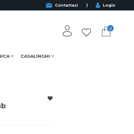
Contattaci
Login
0
NICA
CASALINGHI
ub