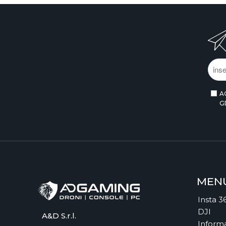
A
G
MEN
Insta 3
DJI
A&D S.r.l.
Informa